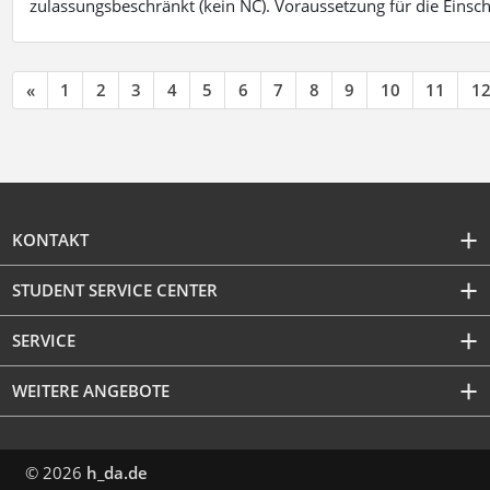
zulassungsbeschränkt (kein NC). Voraussetzung für die Einsch
«
1
2
3
4
5
6
7
8
9
10
11
1
KONTAKT
STUDENT SERVICE CENTER
SERVICE
WEITERE ANGEBOTE
© 2026
h_da.de