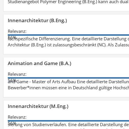
Studienangebot Polymer Engineering (B.Eng.) kann auch dual 
Innenarchitektur (B.Eng.)
Relevanz:
56%
fachspezifische Differenzierung. Eine detaillierte Darstellung
Architektur (B.Eng.) ist zulassungsbeschränkt (NC). Als Zulas
Animation and Game (B.A.)
Relevanz:
56%
and Game - Master of Arts Aufbau Eine detaillierte Darstellu
Bewerber*innen müssen eine in Deutschland gültige Hochsc
Innenarchitektur (M.Eng.)
Relevanz:
56%
sierung von Studienverläufen. Eine detaillierte Darstellung d