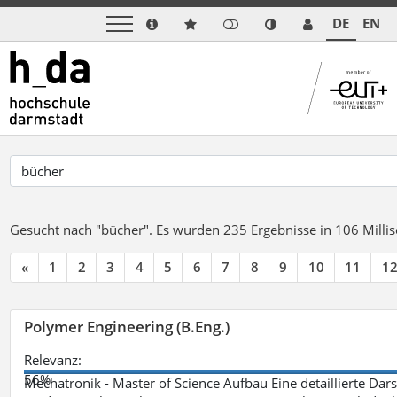
DE
EN
Gesucht nach "bücher".
Es wurden 235 Ergebnisse in 106 Mill
«
1
2
3
4
5
6
7
8
9
10
11
1
Polymer Engineering (B.Eng.)
Relevanz:
56%
Mechatronik - Master of Science Aufbau Eine detaillierte Dars