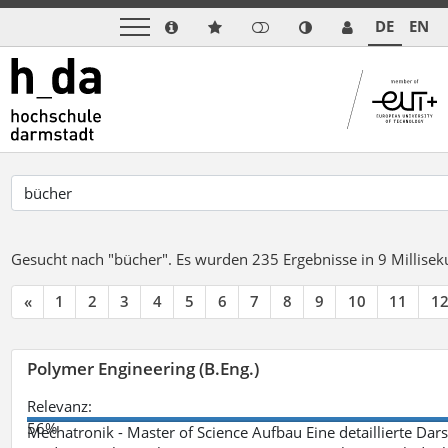
DE
EN
Gesucht nach "bücher".
Es wurden 235 Ergebnisse in 9 Millise
«
1
2
3
4
5
6
7
8
9
10
11
1
Polymer Engineering (B.Eng.)
Relevanz:
56%
Mechatronik - Master of Science Aufbau Eine detaillierte Dars