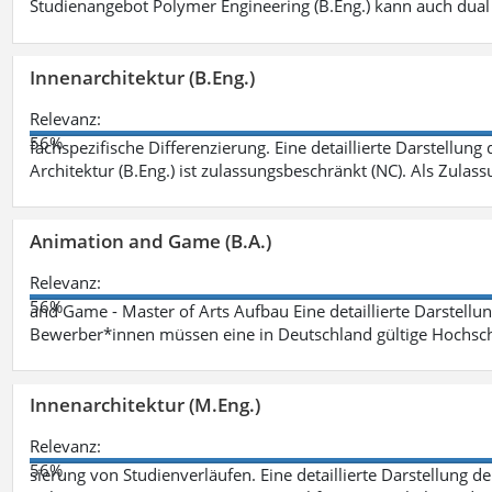
Studienangebot Polymer Engineering (B.Eng.) kann auch dual 
Innenarchitektur (B.Eng.)
Relevanz:
56%
fachspezifische Differenzierung. Eine detaillierte Darstellung
Architektur (B.Eng.) ist zulassungsbeschränkt (NC). Als Zulas
Animation and Game (B.A.)
Relevanz:
56%
and Game - Master of Arts Aufbau Eine detaillierte Darstellu
Bewerber*innen müssen eine in Deutschland gültige Hochsc
Innenarchitektur (M.Eng.)
Relevanz:
56%
sierung von Studienverläufen. Eine detaillierte Darstellung d