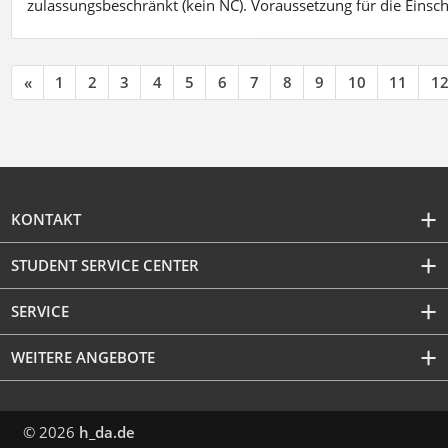
zulassungsbeschränkt (kein NC). Voraussetzung für die Einsch
«
1
2
3
4
5
6
7
8
9
10
11
1
KONTAKT
STUDENT SERVICE CENTER
SERVICE
WEITERE ANGEBOTE
© 2026
h_da.de