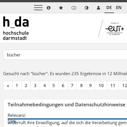
DE
EN
Gesucht nach "bücher".
Es wurden 235 Ergebnisse in 12 Milli
«
1
2
3
4
5
6
7
8
9
10
11
1
Teilnahmebedingungen und Datenschutzhinweise
Relevanz:
59%
widerruft ihre Einwilligung, auf die sich die Verarbeitung ge