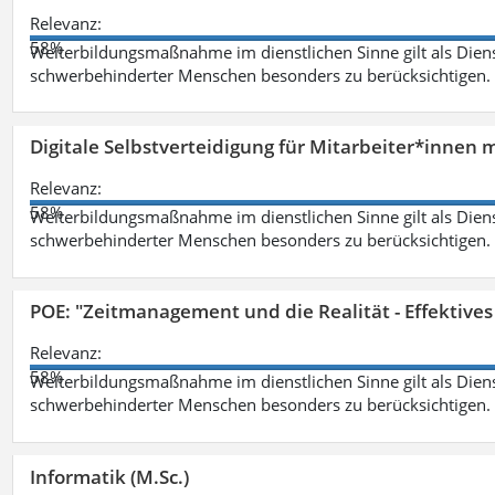
Relevanz:
58%
Weiterbildungsmaßnahme im dienstlichen Sinne gilt als Dien
schwerbehinderter Menschen besonders zu berücksichtigen. Fa
Digitale Selbstverteidigung für Mitarbeiter*innen 
Relevanz:
58%
Weiterbildungsmaßnahme im dienstlichen Sinne gilt als Dien
schwerbehinderter Menschen besonders zu berücksichtigen. Fa
POE: "Zeitmanagement und die Realität - Effektive
Relevanz:
58%
Weiterbildungsmaßnahme im dienstlichen Sinne gilt als Dien
schwerbehinderter Menschen besonders zu berücksichtigen. Fa
Informatik (M.Sc.)