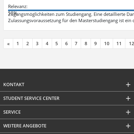
Relevanz:
58%
Zugangsmöglichkeiten zum Studiengang. Eine detaillierte Dar
Zulassungsvoraussetzung für den Masterstudiengang ist ein q
«
1
2
3
4
5
6
7
8
9
10
11
1
KONTAKT
STUDENT SERVICE CENTER
SERVICE
WEITERE ANGEBOTE