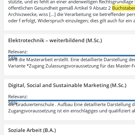
stützte, und es fehlt an einer anderweitigen Rechtsgrundlage 
öffentlichen Gesundheit gemäß Artikel 9 Absatz 2
Buchstabe
Archivzwecke, wiss [...] die Verarbeitung sie betreffender p
oder f erfolgt, Widerspruch einzulegen; dies gilt auch für ei
Elektrotechnik – weiterbildend (M.Sc.)
Relevanz:
58%
wird die Masterarbeit erstellt. Eine detaillierte Darstellung d
Variante *Zugang Zulassungsvoraussetzung für das Master-
Digital, Social and Sustainable Marketing (M.Sc.)
Relevanz:
58%
die Graduiertenschule . Aufbau Eine detaillierte Darstellung 
Zugangsvoraussetzung ist ein einschlägiges und qualifiziert 
Soziale Arbeit (B.A.)