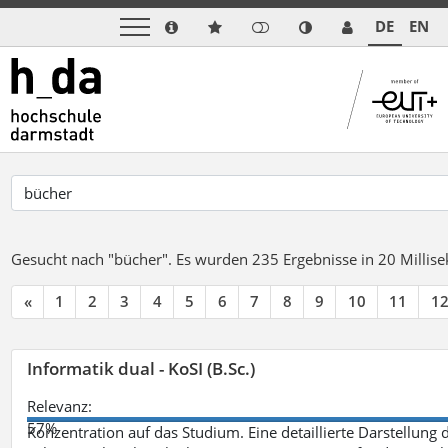
DE
EN
Gesucht nach "bücher".
Es wurden 235 Ergebnisse in 20 Milli
«
1
2
3
4
5
6
7
8
9
10
11
1
Informatik dual - KoSI (B.Sc.)
Relevanz:
57%
Konzentration auf das Studium. Eine detaillierte Darstellung 