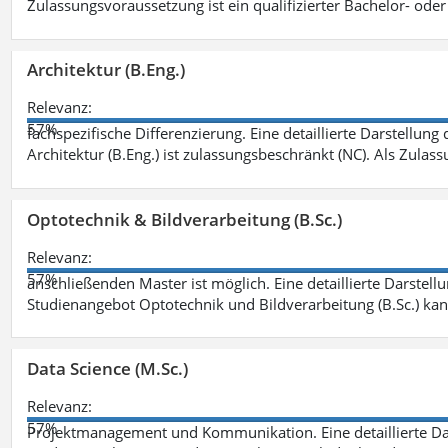
Zulassungsvoraussetzung ist ein qualifizierter Bachelor- od
Architektur (B.Eng.)
Relevanz:
57%
fachspezifische Differenzierung. Eine detaillierte Darstellung
Architektur (B.Eng.) ist zulassungsbeschränkt (NC). Als Zulas
Optotechnik & Bildverarbeitung (B.Sc.)
Relevanz:
57%
anschließenden Master ist möglich. Eine detaillierte Darstell
Studienangebot Optotechnik und Bildverarbeitung (B.Sc.) ka
Data Science (M.Sc.)
Relevanz:
57%
Projektmanagement und Kommunikation. Eine detaillierte Dar