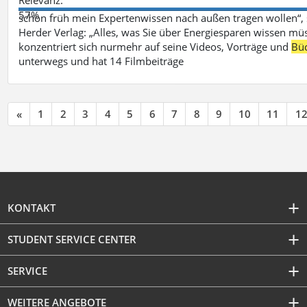
57%
schon früh mein Expertenwissen nach außen tragen wollen“,
Herder Verlag: „Alles, was Sie über Energiesparen wissen mü
konzentriert sich nurmehr auf seine Videos, Vorträge und
Bü
unterwegs und hat 14 Filmbeiträge
«
1
2
3
4
5
6
7
8
9
10
11
1
KONTAKT
STUDENT SERVICE CENTER
SERVICE
WEITERE ANGEBOTE