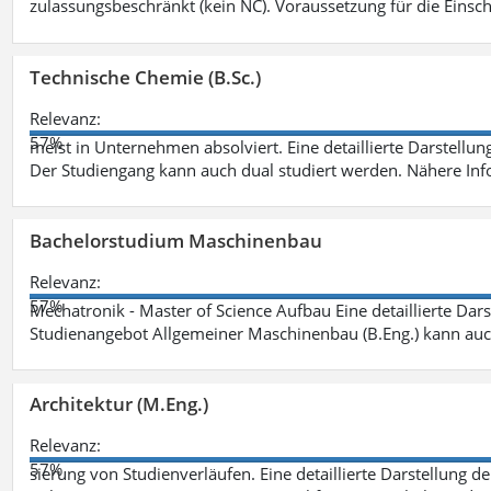
zulassungsbeschränkt (kein NC). Voraussetzung für die Einsch
Technische Chemie (B.Sc.)
Relevanz:
57%
meist in Unternehmen absolviert. Eine detaillierte Darstellun
Der Studiengang kann auch dual studiert werden. Nähere In
Bachelorstudium Maschinenbau
Relevanz:
57%
Mechatronik - Master of Science Aufbau Eine detaillierte Dars
Studienangebot Allgemeiner Maschinenbau (B.Eng.) kann auc
Architektur (M.Eng.)
Relevanz:
57%
sierung von Studienverläufen. Eine detaillierte Darstellung d