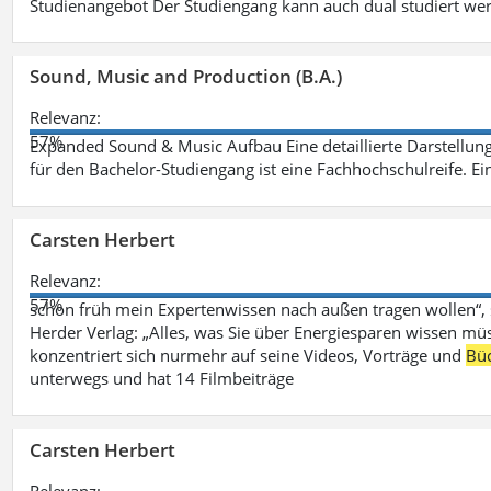
Studienangebot Der Studiengang kann auch dual studiert we
Sound, Music and Production (B.A.)
Relevanz:
57%
Expanded Sound & Music Aufbau Eine detaillierte Darstellung
für den Bachelor-Studiengang ist eine Fachhochschulreife. Ein
Carsten Herbert
Relevanz:
57%
schon früh mein Expertenwissen nach außen tragen wollen“,
Herder Verlag: „Alles, was Sie über Energiesparen wissen mü
konzentriert sich nurmehr auf seine Videos, Vorträge und
Bü
unterwegs und hat 14 Filmbeiträge
Carsten Herbert
Relevanz: