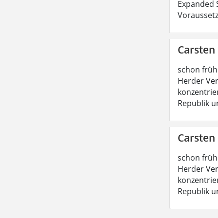
Expanded S
Voraussetz
Carsten
schon früh
Herder Ver
konzentrie
Republik u
Carsten
schon früh
Herder Ver
konzentrie
Republik u