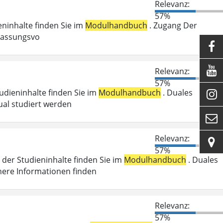
Relevanz:
57%
ieninhalte finden Sie im
Modulhandbuch
. Zugang Der
ulassungsvo


Relevanz:
57%
tudieninhalte finden Sie im
Modulhandbuch
. Duales

ual studiert werden

Relevanz:

57%
der Studieninhalte finden Sie im
Modulhandbuch
. Duales
here Informationen finden
Relevanz:
57%