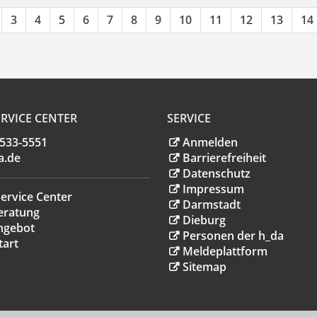
3
4
5
6
7
8
9
10
11
12
13
14
RVICE CENTER
SERVICE
.533-5551
Anmelden
a
.
de
Barrierefreiheit
Datenschutz
Impressum
ervice Center
Darmstadt
eratung
Dieburg
ngebot
Personen der h_da
tart
Meldeplattform
Sitemap