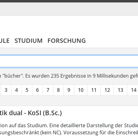
ULE
STUDIUM
FORSCHUNG
 "bücher".
Es wurden 235 Ergebnisse in 9 Millisekunden ge
3
4
5
6
7
8
9
10
11
12
13
14
ik dual - KoSI (B.Sc.)
on auf das Studium. Eine detaillierte Darstellung der Studi
ssungsbeschränkt (kein NC). Voraussetzung für die Einschrei