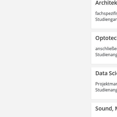
Architek
fachspezifi
Studiengan
Optotech
anschließen
Studienang
Data Sci
Projektman
Studienang
Sound, M