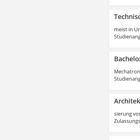
Technisc
meist in Un
Studienang
Bachelo
Mechatronik
Studienang
Architek
sierung von
Zulassungs