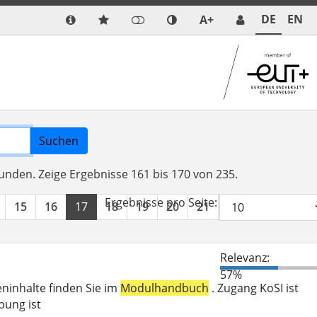
DE
EN
A+
Suchen
funden.
Zeige Ergebnisse 161 bis 170 von 235.
Ergebnisse pro Seite:
15
16
17
18
19
20
21
22
23
24
Relevanz:
57%
eninhalte finden Sie im
Modulhandbuch
. Zugang KoSI ist
bung ist