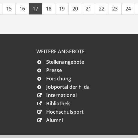
15
16
17
18
19
20
21
22
23
24
WEITERE ANGEBOTE
Stellenangebote
Presse
Forschung
Jobportal der h_da
International
Bibliothek
Hochschulsport
Alumni