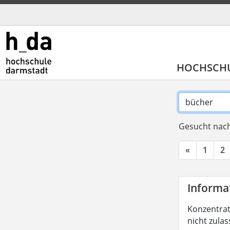
HOCHSCH
Gesucht nach
«
1
2
Informat
Konzentrati
nicht zula