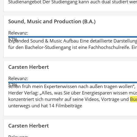
Studienangebot Der Studiengang kann auch dual studiert we
Sound, Music and Production (B.A.)
Relevanz:
57%
Expanded Sound & Music Aufbau Eine detaillierte Darstellung
für den Bachelor-Studiengang ist eine Fachhochschulreife. Ein
Carsten Herbert
Relevanz:
57%
schon früh mein Expertenwissen nach außen tragen wollen“,
Herder Verlag: „Alles, was Sie über Energiesparen wissen mü
konzentriert sich nurmehr auf seine Videos, Vorträge und
Bü
unterwegs und hat 14 Filmbeiträge
Carsten Herbert
Relevanz: