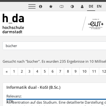
DE
EN
Gesucht nach "bücher".
Es wurden 235 Ergebnisse in 10 Milli
«
1
2
3
4
5
6
7
8
9
10
11
1
Informatik dual - KoSI (B.Sc.)
Relevanz:
57%
Konzentration auf das Studium. Eine detaillierte Darstellung 