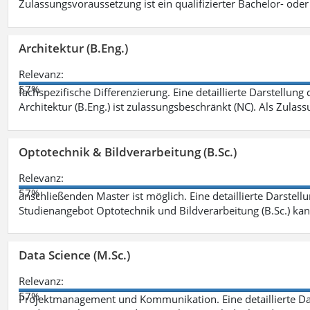
Zulassungsvoraussetzung ist ein qualifizierter Bachelor- od
Architektur (B.Eng.)
Relevanz:
57%
fachspezifische Differenzierung. Eine detaillierte Darstellung
Architektur (B.Eng.) ist zulassungsbeschränkt (NC). Als Zulas
Optotechnik & Bildverarbeitung (B.Sc.)
Relevanz:
57%
anschließenden Master ist möglich. Eine detaillierte Darstell
Studienangebot Optotechnik und Bildverarbeitung (B.Sc.) ka
Data Science (M.Sc.)
Relevanz:
57%
Projektmanagement und Kommunikation. Eine detaillierte Dar