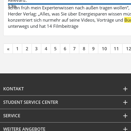
57%
schon früh mein Expertenwissen nach außen tragen wollen“,
Herder Verlag: „Alles, was Sie über Energiesparen wissen mü
konzentriert sich nurmehr auf seine Videos, Vorträge und
Bü
unterwegs und hat 14 Filmbeiträge
«
1
2
3
4
5
6
7
8
9
10
11
1
KONTAKT
STUDENT SERVICE CENTER
SERVICE
WEITERE ANGEBOTE