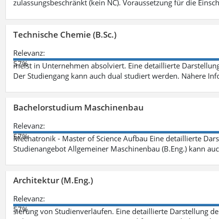
zulassungsbeschränkt (kein NC). Voraussetzung für die Einsch
Technische Chemie (B.Sc.)
Relevanz:
57%
meist in Unternehmen absolviert. Eine detaillierte Darstellun
Der Studiengang kann auch dual studiert werden. Nähere In
Bachelorstudium Maschinenbau
Relevanz:
57%
Mechatronik - Master of Science Aufbau Eine detaillierte Dars
Studienangebot Allgemeiner Maschinenbau (B.Eng.) kann auc
Architektur (M.Eng.)
Relevanz:
57%
sierung von Studienverläufen. Eine detaillierte Darstellung d