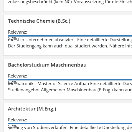
zulassungsbeschränkt (kein NC). Voraussetzung für die Einsch
Technische Chemie (B.Sc.)
Relevanz:
57%
meist in Unternehmen absolviert. Eine detaillierte Darstellun
Der Studiengang kann auch dual studiert werden. Nähere In
Bachelorstudium Maschinenbau
Relevanz:
57%
Mechatronik - Master of Science Aufbau Eine detaillierte Dars
Studienangebot Allgemeiner Maschinenbau (B.Eng.) kann auc
Architektur (M.Eng.)
Relevanz:
57%
sierung von Studienverläufen. Eine detaillierte Darstellung d