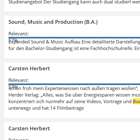
Studienangebot Der Studiengang kann auch dual studiert we
Sound, Music and Production (B.A.)
Relevanz:
57%
Expanded Sound & Music Aufbau Eine detaillierte Darstellung
für den Bachelor-Studiengang ist eine Fachhochschulreife. Ein
Carsten Herbert
Relevanz:
57%
schon früh mein Expertenwissen nach außen tragen wollen“,
Herder Verlag: „Alles, was Sie über Energiesparen wissen mü
konzentriert sich nurmehr auf seine Videos, Vorträge und
Bü
unterwegs und hat 14 Filmbeiträge
Carsten Herbert
Relevanz: