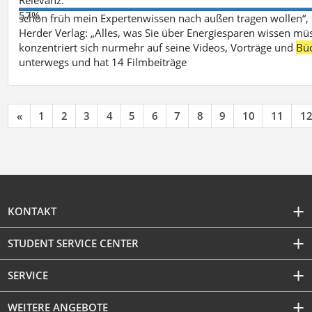
57%
schon früh mein Expertenwissen nach außen tragen wollen“,
Herder Verlag: „Alles, was Sie über Energiesparen wissen mü
konzentriert sich nurmehr auf seine Videos, Vorträge und
Bü
unterwegs und hat 14 Filmbeiträge
«
1
2
3
4
5
6
7
8
9
10
11
1
KONTAKT
STUDENT SERVICE CENTER
SERVICE
WEITERE ANGEBOTE