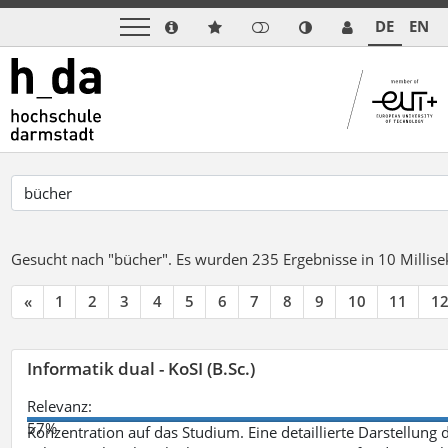
DE
EN
Gesucht nach "bücher".
Es wurden 235 Ergebnisse in 10 Milli
«
1
2
3
4
5
6
7
8
9
10
11
1
Informatik dual - KoSI (B.Sc.)
Relevanz:
57%
Konzentration auf das Studium. Eine detaillierte Darstellung 