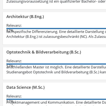
Zulassungsvoraussetzung ist ein qualifizierter Bachelor- od
Architektur (B.Eng.)
Relevanz:
57%
fachspezifische Differenzierung. Eine detaillierte Darstellung
Architektur (B.Eng.) ist zulassungsbeschränkt (NC). Als Zulas
Optotechnik & Bildverarbeitung (B.Sc.)
Relevanz:
57%
anschließenden Master ist möglich. Eine detaillierte Darstell
Studienangebot Optotechnik und Bildverarbeitung (B.Sc.) ka
Data Science (M.Sc.)
Relevanz:
57%
Projektmanagement und Kommunikation. Eine detaillierte Dar