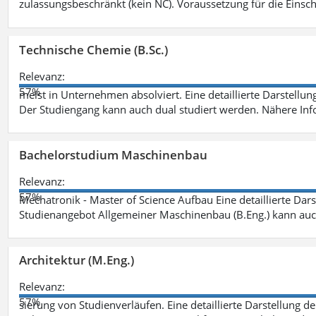
zulassungsbeschränkt (kein NC). Voraussetzung für die Einsch
Technische Chemie (B.Sc.)
Relevanz:
57%
meist in Unternehmen absolviert. Eine detaillierte Darstellun
Der Studiengang kann auch dual studiert werden. Nähere In
Bachelorstudium Maschinenbau
Relevanz:
57%
Mechatronik - Master of Science Aufbau Eine detaillierte Dars
Studienangebot Allgemeiner Maschinenbau (B.Eng.) kann auc
Architektur (M.Eng.)
Relevanz:
57%
sierung von Studienverläufen. Eine detaillierte Darstellung d