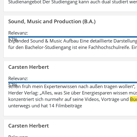
Studienangebot Der Studiengang kann auch dual studiert we
Sound, Music and Production (B.A.)
Relevanz:
57%
Expanded Sound & Music Aufbau Eine detaillierte Darstellung
für den Bachelor-Studiengang ist eine Fachhochschulreife. Ein
Carsten Herbert
Relevanz:
57%
schon früh mein Expertenwissen nach außen tragen wollen“,
Herder Verlag: „Alles, was Sie über Energiesparen wissen mü
konzentriert sich nurmehr auf seine Videos, Vorträge und
Bü
unterwegs und hat 14 Filmbeiträge
Carsten Herbert
Relevanz: