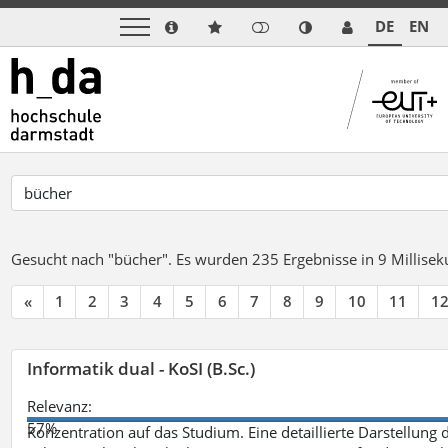
DE
EN
Gesucht nach "bücher".
Es wurden 235 Ergebnisse in 9 Millise
«
1
2
3
4
5
6
7
8
9
10
11
1
Informatik dual - KoSI (B.Sc.)
Relevanz:
57%
Konzentration auf das Studium. Eine detaillierte Darstellung 