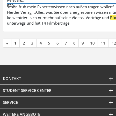
57%
schon früh mein Expertenwissen nach außen tragen wollen“,
Herder Verlag: „Alles, was Sie über Energiesparen wissen mü
konzentriert sich nurmehr auf seine Videos, Vorträge und
Bü
unterwegs und hat 14 Filmbeiträge
«
1
2
3
4
5
6
7
8
9
10
11
1
KONTAKT
STUDENT SERVICE CENTER
SERVICE
WEITERE ANGEBOTE