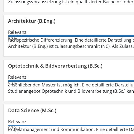
Zulassungsvoraussetzung ist ein qualifizierter Bachelor- od
Architektur (B.Eng.)
Relevanz:
57%
fachspezifische Differenzierung. Eine detaillierte Darstellung
Architektur (B.Eng.) ist zulassungsbeschränkt (NC). Als Zulas
Optotechnik & Bildverarbeitung (B.Sc.)
Relevanz:
57%
anschließenden Master ist möglich. Eine detaillierte Darstell
Studienangebot Optotechnik und Bildverarbeitung (B.Sc.) ka
Data Science (M.Sc.)
Relevanz:
57%
Projektmanagement und Kommunikation. Eine detaillierte Dar