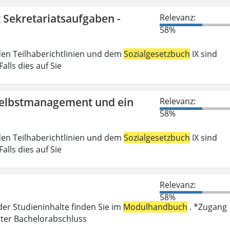
t Sekretariatsaufgaben -
Relevanz:
58%
den Teilhaberichtlinien und dem
Sozialgesetzbuch
IX sind
lls dies auf Sie
 Selbstmanagement und ein
Relevanz:
58%
den Teilhaberichtlinien und dem
Sozialgesetzbuch
IX sind
lls dies auf Sie
Relevanz:
58%
der Studieninhalte finden Sie im
Modulhandbuch
. *Zugang
rter Bachelorabschluss