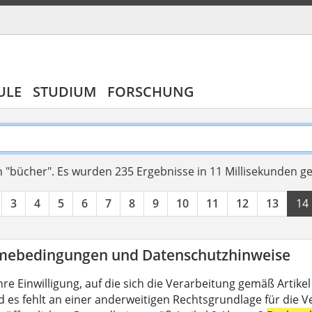
ULE
STUDIUM
FORSCHUNG
 "bücher".
Es wurden 235 Ergebnisse in 11 Millisekunden g
3
4
5
6
7
8
9
10
11
12
13
14
mebedingungen und Datenschutzhinweise
hre Einwilligung, auf die sich die Verarbeitung gemäß Artike
d es fehlt an einer anderweitigen Rechtsgrundlage für die V