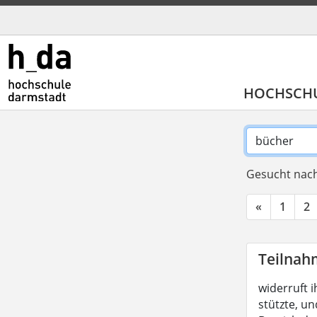
HOCHSCH
Gesucht nach
«
1
2
Teilnah
widerruft i
stützte, un