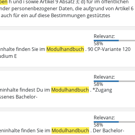
ben
h und i sowie Artikel 9 Absatz 3; d) für im öffentlichen
ffender personenbezogener Daten, die aufgrund von Artikel 6
lt auch für ein auf diese Bestimmungen gestütztes
Relevanz:
58%
ninhalte finden Sie im
Modulhandbuch
. 90 CP-Variante 120
udium E
Relevanz:
58%
eninhalte findest Du im
Modulhandbuch
. *Zugang
ossenes Bachelor-
Relevanz:
58%
eninhalte finden Sie im
Modulhandbuch
. Der Bachelor-