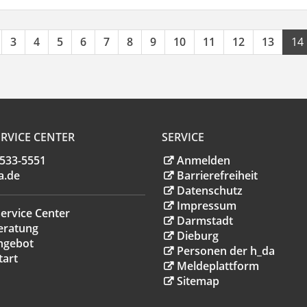
3
4
5
6
7
8
9
10
11
12
13
14
RVICE CENTER
SERVICE
.533-5551
Anmelden
a
.
de
Barrierefreiheit
Datenschutz
Impressum
ervice Center
Darmstadt
eratung
Dieburg
ngebot
Personen der h_da
tart
Meldeplattform
Sitemap