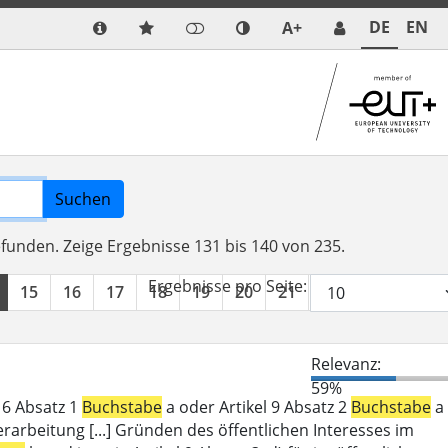
DE
EN
A+
Suchen
efunden.
Zeige Ergebnisse 131 bis 140 von 235.
Ergebnisse pro Seite:
15
16
17
18
19
20
21
22
23
24
Relevanz:
59%
l 6 Absatz 1
Buchstabe
a oder Artikel 9 Absatz 2
Buchstabe
a
erarbeitung [...] Gründen des öffentlichen Interesses im