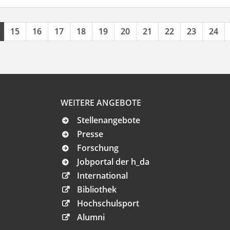
15
16
17
18
19
20
21
22
23
24
WEITERE ANGEBOTE
Stellenangebote
Presse
Forschung
Jobportal der h_da
International
Bibliothek
Hochschulsport
Alumni