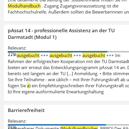
Modulhandbuch
. Zugang Zugangsvoraussetzung ist die
Fachhochschulreife. Außerdem sollten die Bewerberinnen u
pAssat 14 - professionelle Assistenz an der TU
Darmstadt (Modul 1)
Relevanz:
77%
+++
ausgebucht
+++
ausgebucht
+++
ausgebucht
+++ Im
Rahmen der erfolgreichen Kooperation mit der TU Darmstad
bieten wir erneut das Entwicklungsprogramm pAssat 14 an. 
bereits seit langem an der TU [...] Anmeldung. • Bitte stimme
Sie Ihre Teilnahme - wie üblich – mit Ihrer Führungskraft ab 
fügen Sie
a
) ein Empfehlungsschreiben Ihrer Führungskraft s
b) Ihre eigene ausformulierte Erwartungshaltung
Barrierefreiheit
Relevanz:
76%
barrierefreier Dokumente (
Modulhandbücher
, BBPO) Der Alt