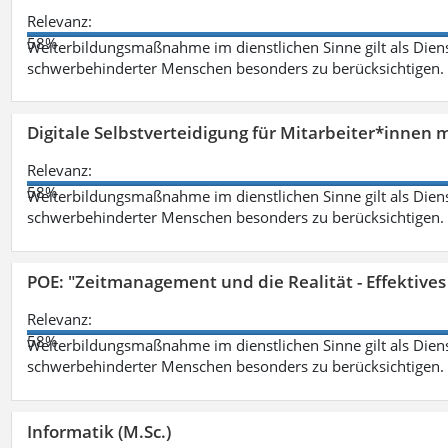
Relevanz:
58%
Weiterbildungsmaßnahme im dienstlichen Sinne gilt als Dien
schwerbehinderter Menschen besonders zu berücksichtigen. Fa
Digitale Selbstverteidigung für Mitarbeiter*innen 
Relevanz:
58%
Weiterbildungsmaßnahme im dienstlichen Sinne gilt als Dien
schwerbehinderter Menschen besonders zu berücksichtigen. Fa
POE: "Zeitmanagement und die Realität - Effektive
Relevanz:
58%
Weiterbildungsmaßnahme im dienstlichen Sinne gilt als Dien
schwerbehinderter Menschen besonders zu berücksichtigen. Fa
Informatik (M.Sc.)