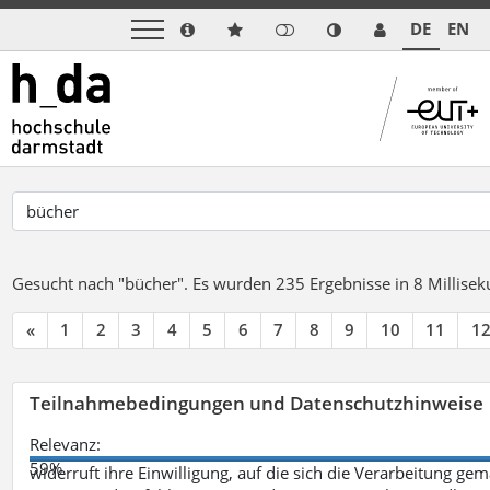
DE
EN
Gesucht nach "bücher".
Es wurden 235 Ergebnisse in 8 Millise
«
1
2
3
4
5
6
7
8
9
10
11
1
Teilnahmebedingungen und Datenschutzhinweise
Relevanz:
59%
widerruft ihre Einwilligung, auf die sich die Verarbeitung ge