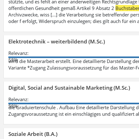
stützte, und es fehlt an einer anderweitigen Rechtsgrundlage 
öffentlichen Gesundheit gemäß Artikel 9 Absatz 2
Buchstabe
Archivzwecke, wiss [...] die Verarbeitung sie betreffender p
oder f erfolgt, Widerspruch einzulegen; dies gilt auch für ei
Elektrotechnik – weiterbildend (M.Sc.)
Relevanz:
58%
wird die Masterarbeit erstellt. Eine detaillierte Darstellung d
Variante *Zugang Zulassungsvoraussetzung für das Master-
Digital, Social and Sustainable Marketing (M.Sc.)
Relevanz:
58%
die Graduiertenschule . Aufbau Eine detaillierte Darstellung 
Zugangsvoraussetzung ist ein einschlägiges und qualifiziert 
Soziale Arbeit (B.A.)