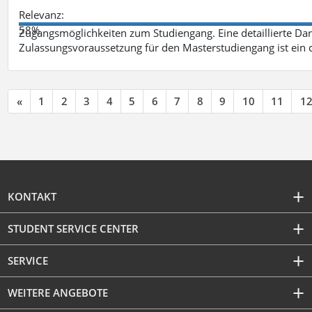
Relevanz:
58%
Zugangsmöglichkeiten zum Studiengang. Eine detaillierte Dar
Zulassungsvoraussetzung für den Masterstudiengang ist ein q
«
1
2
3
4
5
6
7
8
9
10
11
1
KONTAKT
STUDENT SERVICE CENTER
SERVICE
WEITERE ANGEBOTE