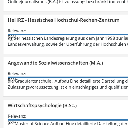
Onlinejournalismus (B.A.) ist zulassungsbeschränkt (notenab
HeHRZ - Hessisches Hochschul-Rechen-Zentrum
Relevanz:
58%
ng der hessischen Landesregierung aus dem Jahr 1998 zur l
Landesverwaltung, sowie der Überführung der Hochschulen 
Angewandte Sozialwissenschaften (M.A.)
Relevanz:
58%
die Graduiertenschule . Aufbau Eine detaillierte Darstellung 
Zulassungsvoraussetzung ist ein einschlägiges und qualifizie
Wirtschaftspsychologie (B.Sc.)
Relevanz:
58%
e – Master of Science Aufbau Eine detaillierte Darstellung der