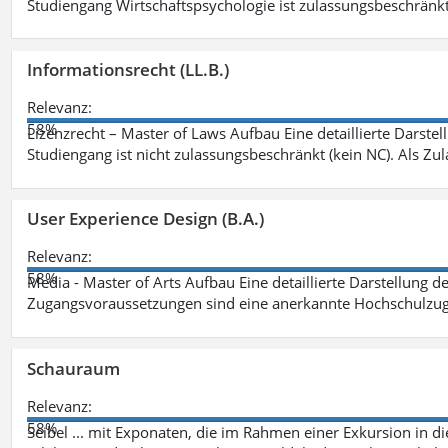
Studiengang Wirtschaftspsychologie ist zulassungsbeschränkt 
Informationsrecht (LL.B.)
Relevanz:
58%
Lizenzrecht – Master of Laws Aufbau Eine detaillierte Darstel
Studiengang ist nicht zulassungsbeschränkt (kein NC). Als Z
User Experience Design (B.A.)
Relevanz:
58%
Media - Master of Arts Aufbau Eine detaillierte Darstellung d
Zugangsvoraussetzungen sind eine anerkannte Hochschulzug
Schauraum
Relevanz:
58%
Seibel ... mit Exponaten, die im Rahmen einer Exkursion in 