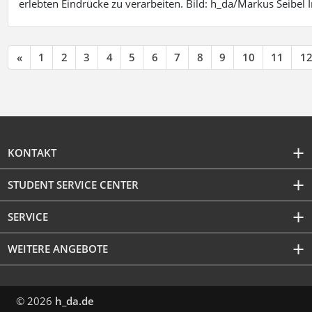
erlebten Eindrücke zu verarbeiten. Bild: h_da/Markus Seibe
«
1
2
3
4
5
6
7
8
9
10
11
1
KONTAKT
STUDENT SERVICE CENTER
SERVICE
WEITERE ANGEBOTE
© 2026
h_da.de