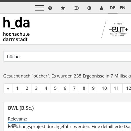
DE
EN
Gesucht nach "bücher".
Es wurden 235 Ergebnisse in 7 Millise
«
1
2
3
4
5
6
7
8
9
10
11
1
BWL (B.Sc.)
Relevanz:
58%
Forschungsprojekt durchgeführt werden. Eine detaillierte Dar