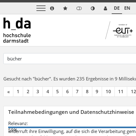
DE
EN
Gesucht nach "bücher".
Es wurden 235 Ergebnisse in 9 Millise
«
1
2
3
4
5
6
7
8
9
10
11
1
Teilnahmebedingungen und Datenschutzhinweise
Relevanz:
59%
widerruft ihre Einwilligung, auf die sich die Verarbeitung ge