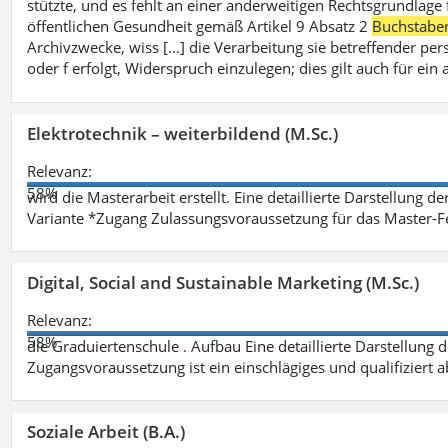
stützte, und es fehlt an einer anderweitigen Rechtsgrundlage 
öffentlichen Gesundheit gemäß Artikel 9 Absatz 2
Buchstabe
Archivzwecke, wiss [...] die Verarbeitung sie betreffender p
oder f erfolgt, Widerspruch einzulegen; dies gilt auch für ei
Elektrotechnik – weiterbildend (M.Sc.)
Relevanz:
58%
wird die Masterarbeit erstellt. Eine detaillierte Darstellung d
Variante *Zugang Zulassungsvoraussetzung für das Master-
Digital, Social and Sustainable Marketing (M.Sc.)
Relevanz:
58%
die Graduiertenschule . Aufbau Eine detaillierte Darstellung 
Zugangsvoraussetzung ist ein einschlägiges und qualifiziert 
Soziale Arbeit (B.A.)