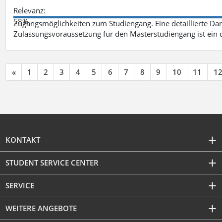
Relevanz:
58%
Zugangsmöglichkeiten zum Studiengang. Eine detaillierte Dar
Zulassungsvoraussetzung für den Masterstudiengang ist ein q
«
1
2
3
4
5
6
7
8
9
10
11
1
KONTAKT
STUDENT SERVICE CENTER
SERVICE
WEITERE ANGEBOTE