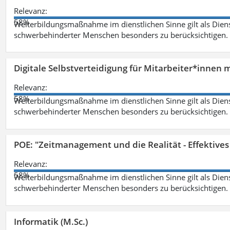
Relevanz:
58%
Weiterbildungsmaßnahme im dienstlichen Sinne gilt als Dien
schwerbehinderter Menschen besonders zu berücksichtigen. Fa
Digitale Selbstverteidigung für Mitarbeiter*innen 
Relevanz:
58%
Weiterbildungsmaßnahme im dienstlichen Sinne gilt als Dien
schwerbehinderter Menschen besonders zu berücksichtigen. Fa
POE: "Zeitmanagement und die Realität - Effektive
Relevanz:
58%
Weiterbildungsmaßnahme im dienstlichen Sinne gilt als Dien
schwerbehinderter Menschen besonders zu berücksichtigen. Fa
Informatik (M.Sc.)