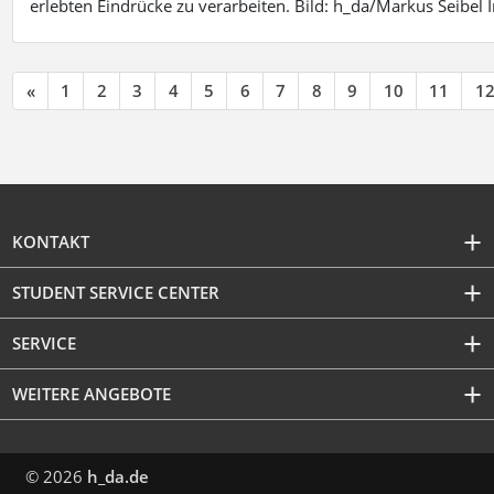
erlebten Eindrücke zu verarbeiten. Bild: h_da/Markus Seibe
«
1
2
3
4
5
6
7
8
9
10
11
1
KONTAKT
STUDENT SERVICE CENTER
SERVICE
WEITERE ANGEBOTE
© 2026
h_da.de