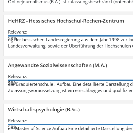
Onlinejournalismus (B.A.) ist zulassungsbeschränkt (notenab
HeHRZ - Hessisches Hochschul-Rechen-Zentrum
Relevanz:
58%
ng der hessischen Landesregierung aus dem Jahr 1998 zur l
Landesverwaltung, sowie der Überführung der Hochschulen 
Angewandte Sozialwissenschaften (M.A.)
Relevanz:
58%
die Graduiertenschule . Aufbau Eine detaillierte Darstellung 
Zulassungsvoraussetzung ist ein einschlägiges und qualifizie
Wirtschaftspsychologie (B.Sc.)
Relevanz:
58%
e – Master of Science Aufbau Eine detaillierte Darstellung der