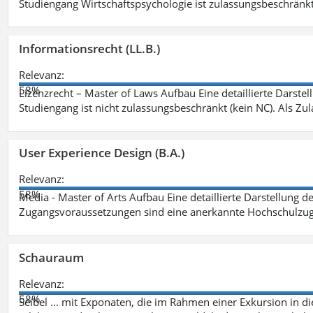
Studiengang Wirtschaftspsychologie ist zulassungsbeschränkt 
Informationsrecht (LL.B.)
Relevanz:
58%
Lizenzrecht – Master of Laws Aufbau Eine detaillierte Darstel
Studiengang ist nicht zulassungsbeschränkt (kein NC). Als Z
User Experience Design (B.A.)
Relevanz:
58%
Media - Master of Arts Aufbau Eine detaillierte Darstellung d
Zugangsvoraussetzungen sind eine anerkannte Hochschulzug
Schauraum
Relevanz:
58%
Seibel ... mit Exponaten, die im Rahmen einer Exkursion in 