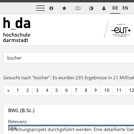
DE
EN
Gesucht nach "bücher".
Es wurden 235 Ergebnisse in 21 Milli
«
1
2
3
4
5
6
7
8
9
10
11
1
BWL (B.Sc.)
Relevanz:
58%
Forschungsprojekt durchgeführt werden. Eine detaillierte Dar