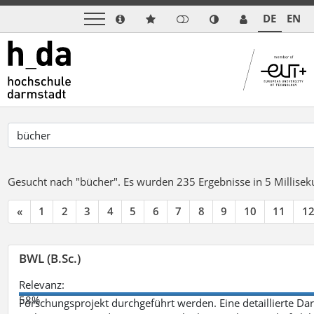
DE
EN
Gesucht nach "bücher".
Es wurden 235 Ergebnisse in 5 Millise
«
1
2
3
4
5
6
7
8
9
10
11
1
BWL (B.Sc.)
Relevanz:
58%
Forschungsprojekt durchgeführt werden. Eine detaillierte Dar