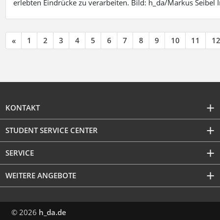
erlebten Eindrücke zu verarbeiten. Bild: h_da/Markus Seibe
«
1
2
3
4
5
6
7
8
9
10
11
1
KONTAKT
STUDENT SERVICE CENTER
SERVICE
WEITERE ANGEBOTE
© 2026
h_da.de