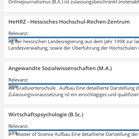
Onlinejournalismus (B.A.) ist zulassungsbeschränkt (notenab
HeHRZ - Hessisches Hochschul-Rechen-Zentrum
Relevanz:
58%
ng der hessischen Landesregierung aus dem Jahr 1998 zur l
Landesverwaltung, sowie der Überführung der Hochschulen 
Angewandte Sozialwissenschaften (M.A.)
Relevanz:
58%
die Graduiertenschule . Aufbau Eine detaillierte Darstellung 
Zulassungsvoraussetzung ist ein einschlägiges und qualifizie
Wirtschaftspsychologie (B.Sc.)
Relevanz:
58%
e – Master of Science Aufbau Eine detaillierte Darstellung der