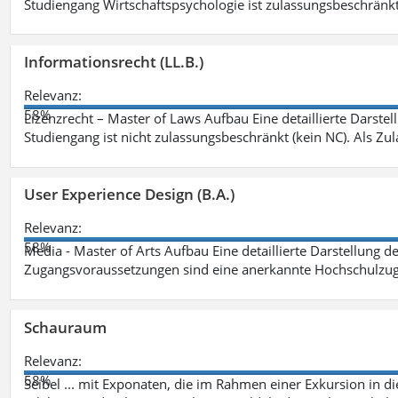
Studiengang Wirtschaftspsychologie ist zulassungsbeschränkt 
Informationsrecht (LL.B.)
Relevanz:
58%
Lizenzrecht – Master of Laws Aufbau Eine detaillierte Darstel
Studiengang ist nicht zulassungsbeschränkt (kein NC). Als Z
User Experience Design (B.A.)
Relevanz:
58%
Media - Master of Arts Aufbau Eine detaillierte Darstellung d
Zugangsvoraussetzungen sind eine anerkannte Hochschulzug
Schauraum
Relevanz:
58%
Seibel ... mit Exponaten, die im Rahmen einer Exkursion in 