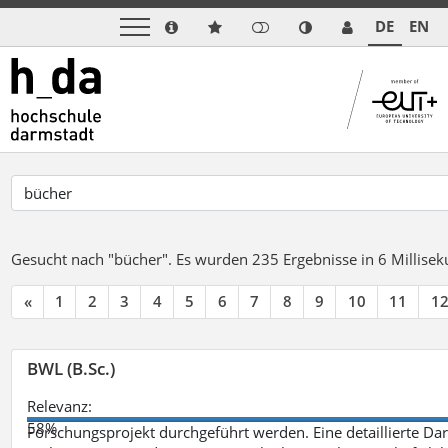
DE
EN
Gesucht nach "bücher".
Es wurden 235 Ergebnisse in 6 Millise
«
1
2
3
4
5
6
7
8
9
10
11
1
BWL (B.Sc.)
Relevanz:
58%
Forschungsprojekt durchgeführt werden. Eine detaillierte Dar