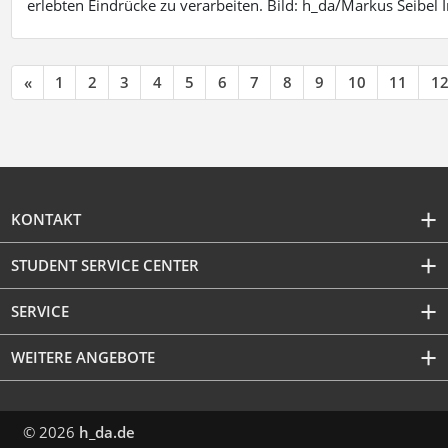
erlebten Eindrücke zu verarbeiten. Bild: h_da/Markus Seibe
«
1
2
3
4
5
6
7
8
9
10
11
1
KONTAKT
STUDENT SERVICE CENTER
SERVICE
WEITERE ANGEBOTE
© 2026
h_da.de