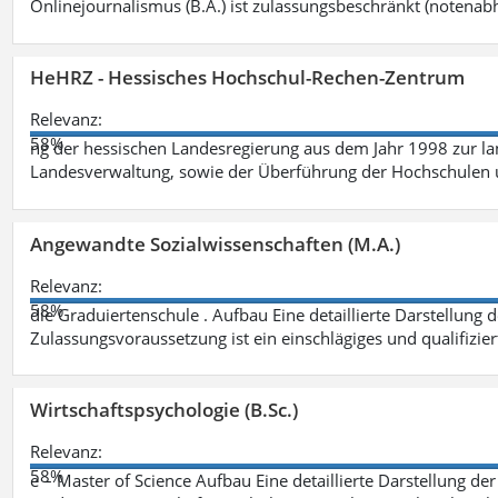
Onlinejournalismus (B.A.) ist zulassungsbeschränkt (notenab
HeHRZ - Hessisches Hochschul-Rechen-Zentrum
Relevanz:
58%
ng der hessischen Landesregierung aus dem Jahr 1998 zur l
Landesverwaltung, sowie der Überführung der Hochschulen 
Angewandte Sozialwissenschaften (M.A.)
Relevanz:
58%
die Graduiertenschule . Aufbau Eine detaillierte Darstellung 
Zulassungsvoraussetzung ist ein einschlägiges und qualifizie
Wirtschaftspsychologie (B.Sc.)
Relevanz:
58%
e – Master of Science Aufbau Eine detaillierte Darstellung der