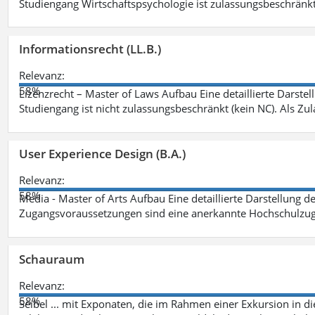
Studiengang Wirtschaftspsychologie ist zulassungsbeschränkt 
Informationsrecht (LL.B.)
Relevanz:
58%
Lizenzrecht – Master of Laws Aufbau Eine detaillierte Darstel
Studiengang ist nicht zulassungsbeschränkt (kein NC). Als Z
User Experience Design (B.A.)
Relevanz:
58%
Media - Master of Arts Aufbau Eine detaillierte Darstellung d
Zugangsvoraussetzungen sind eine anerkannte Hochschulzug
Schauraum
Relevanz:
58%
Seibel ... mit Exponaten, die im Rahmen einer Exkursion in 