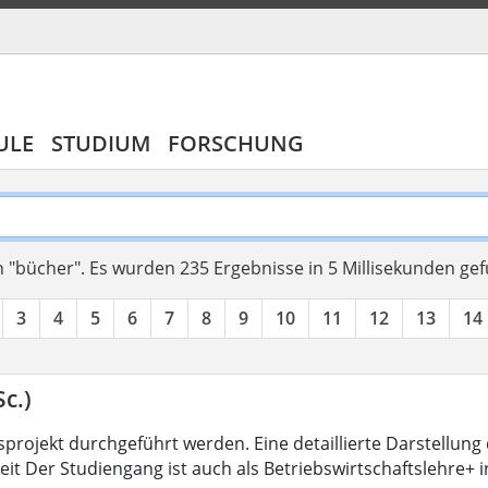
ULE
STUDIUM
FORSCHUNG
 "bücher".
Es wurden 235 Ergebnisse in 5 Millisekunden ge
3
4
5
6
7
8
9
10
11
12
13
14
c.)
projekt durchgeführt werden. Eine detaillierte Darstellung 
eit Der Studiengang ist auch als Betriebswirtschaftslehre+ 