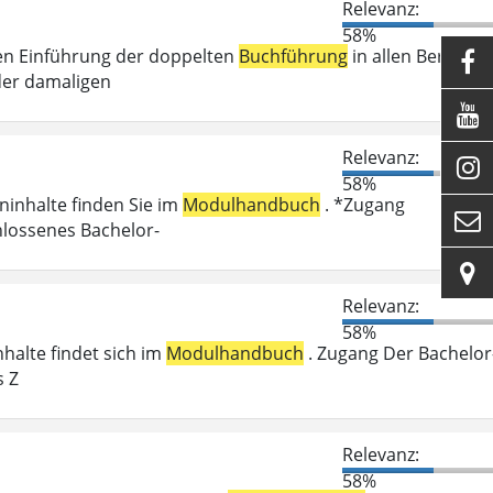
Relevanz:
58%
en Einführung der doppelten
Buchführung
in allen Bereiche

der damaligen

Relevanz:

58%
eninhalte finden Sie im
Modulhandbuch
. *Zugang

hlossenes Bachelor-

Relevanz:
58%
nhalte findet sich im
Modulhandbuch
. Zugang Der Bachelor
s Z
Relevanz:
58%