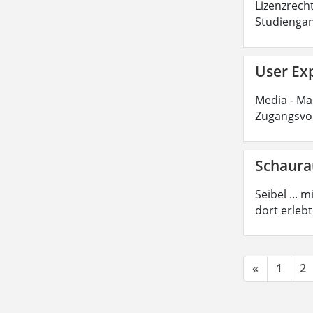
Lizenzrecht
Studiengan
User Exp
Media - Mas
Zugangsvor
Schaur
Seibel ...
dort erleb
«
1
2