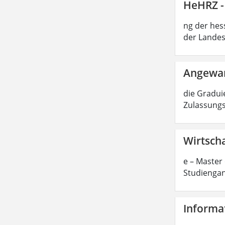
HeHRZ -
ng der hes
der Landes
Angewan
die Graduie
Zulassungs
Wirtscha
e – Master 
Studiengan
Informat