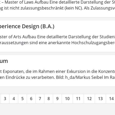
 – Master of Laws Aufbau Eine detaillierte Darstellung der S
g ist nicht zulassungsbeschränkt (kein NC). Als Zulassungs
erience Design (B.A.)
ter of Arts Aufbau Eine detaillierte Darstellung der Studien
aussetzungen sind eine anerkannte Hochschulzugangsbere
aum
 mit Exponaten, die im Rahmen einer Exkursion in die Konzen
ten Eindrücke zu verarbeiten. Bild: h_da/Markus Seibel Im 
3
4
5
6
7
8
9
10
11
12
13
14