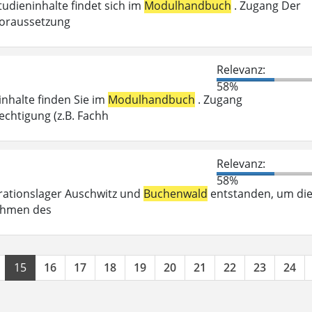
tudieninhalte findet sich im
Modulhandbuch
. Zugang Der
voraussetzung
Relevanz:
58%
inhalte finden Sie im
Modulhandbuch
. Zugang
chtigung (z.B. Fachh
Relevanz:
58%
trationslager Auschwitz und
Buchenwald
entstanden, um di
Rahmen des
15
16
17
18
19
20
21
22
23
24