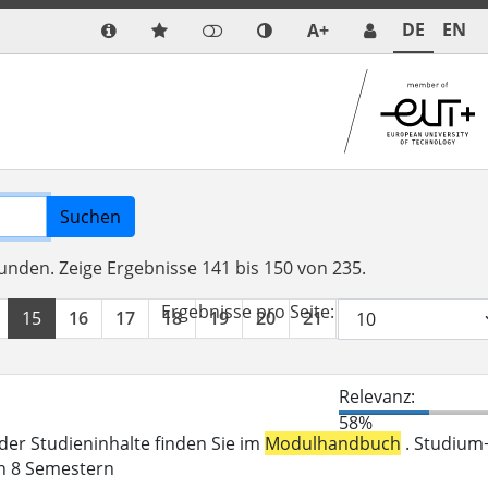
DE
EN
A+
Suchen
funden.
Zeige Ergebnisse 141 bis 150 von 235.
Ergebnisse pro Seite:
15
16
17
18
19
20
21
22
23
24
Relevanz:
58%
der Studieninhalte finden Sie im
Modulhandbuch
. Studium
in 8 Semestern