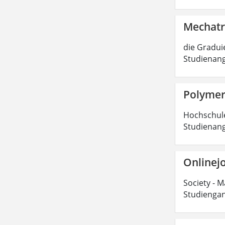
Mechatr
die Graduie
Studienang
Polymer
Hochschulen
Studienang
Onlinejo
Society - M
Studiengan