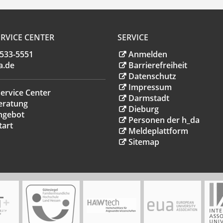
RVICE CENTER
SERVICE
.533-5551
Anmelden
a
.
de
Barrierefreiheit
Datenschutz
Impressum
ervice Center
Darmstadt
eratung
Dieburg
ngebot
Personen der h_da
tart
Meldeplattform
Sitemap