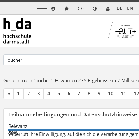
DE
EN
Gesucht nach "bücher".
Es wurden 235 Ergebnisse in 7 Millise
«
1
2
3
4
5
6
7
8
9
10
11
1
Teilnahmebedingungen und Datenschutzhinweise
Relevanz:
59%
widerruft ihre Einwilligung, auf die sich die Verarbeitung ge