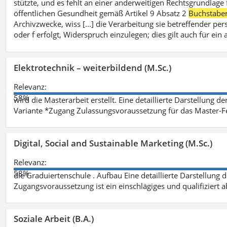
stützte, und es fehlt an einer anderweitigen Rechtsgrundlage 
öffentlichen Gesundheit gemäß Artikel 9 Absatz 2
Buchstabe
Archivzwecke, wiss [...] die Verarbeitung sie betreffender p
oder f erfolgt, Widerspruch einzulegen; dies gilt auch für ei
Elektrotechnik – weiterbildend (M.Sc.)
Relevanz:
58%
wird die Masterarbeit erstellt. Eine detaillierte Darstellung d
Variante *Zugang Zulassungsvoraussetzung für das Master-
Digital, Social and Sustainable Marketing (M.Sc.)
Relevanz:
58%
die Graduiertenschule . Aufbau Eine detaillierte Darstellung 
Zugangsvoraussetzung ist ein einschlägiges und qualifiziert 
Soziale Arbeit (B.A.)