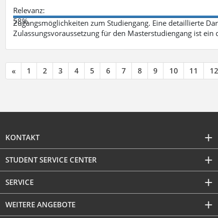
Relevanz:
58%
Zugangsmöglichkeiten zum Studiengang. Eine detaillierte Dar
Zulassungsvoraussetzung für den Masterstudiengang ist ein q
«
1
2
3
4
5
6
7
8
9
10
11
1
KONTAKT
STUDENT SERVICE CENTER
SERVICE
WEITERE ANGEBOTE