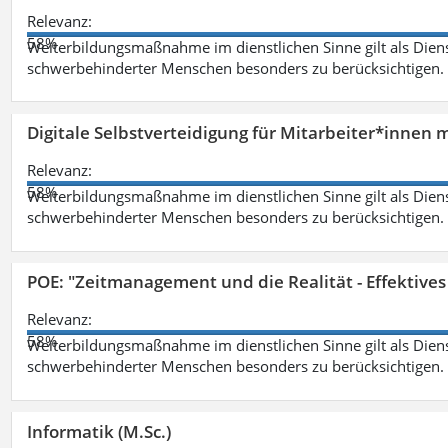
Relevanz:
58%
Weiterbildungsmaßnahme im dienstlichen Sinne gilt als Dien
schwerbehinderter Menschen besonders zu berücksichtigen. Fa
Digitale Selbstverteidigung für Mitarbeiter*innen 
Relevanz:
58%
Weiterbildungsmaßnahme im dienstlichen Sinne gilt als Dien
schwerbehinderter Menschen besonders zu berücksichtigen. Fa
POE: "Zeitmanagement und die Realität - Effektive
Relevanz:
58%
Weiterbildungsmaßnahme im dienstlichen Sinne gilt als Dien
schwerbehinderter Menschen besonders zu berücksichtigen. Fa
Informatik (M.Sc.)