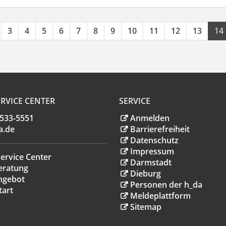
3
4
5
6
7
8
9
10
11
12
13
14
RVICE CENTER
SERVICE
.533-5551
Anmelden
a
.
de
Barrierefreiheit
Datenschutz
Impressum
ervice Center
Darmstadt
eratung
Dieburg
ngebot
Personen der h_da
tart
Meldeplattform
Sitemap