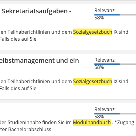
t Sekretariatsaufgaben -
Relevanz:
58%
den Teilhaberichtlinien und dem
Sozialgesetzbuch
IX sind
lls dies auf Sie
 Selbstmanagement und ein
Relevanz:
58%
den Teilhaberichtlinien und dem
Sozialgesetzbuch
IX sind
lls dies auf Sie
Relevanz:
58%
der Studieninhalte finden Sie im
Modulhandbuch
. *Zugang
rter Bachelorabschluss