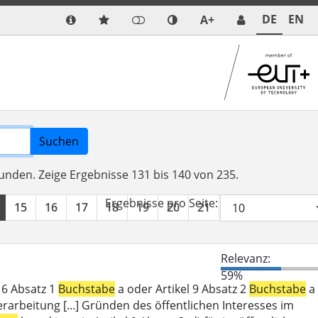
DE
EN
A+
Suchen
funden.
Zeige Ergebnisse 131 bis 140 von 235.
Ergebnisse pro Seite:
15
16
17
18
19
20
21
22
23
24
Relevanz:
59%
l 6 Absatz 1
Buchstabe
a oder Artikel 9 Absatz 2
Buchstabe
a
erarbeitung [...] Gründen des öffentlichen Interesses im