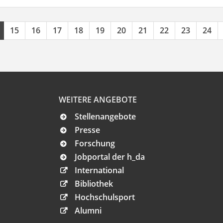
15
16
17
18
19
20
21
22
23
24
WEITERE ANGEBOTE
Stellenangebote
Presse
Forschung
Jobportal der h_da
International
Bibliothek
Hochschulsport
Alumni