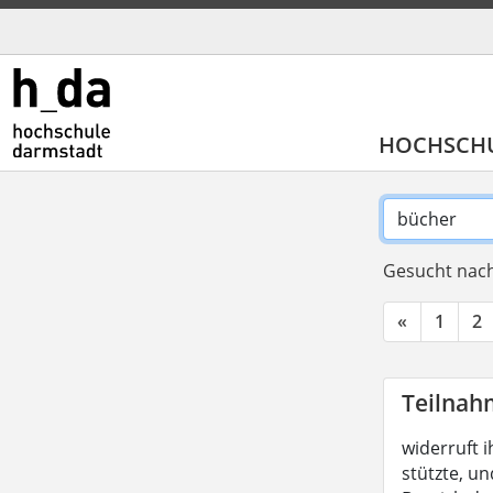
HOCHSCH
Gesucht nach
«
1
2
Teilnah
widerruft i
stützte, un