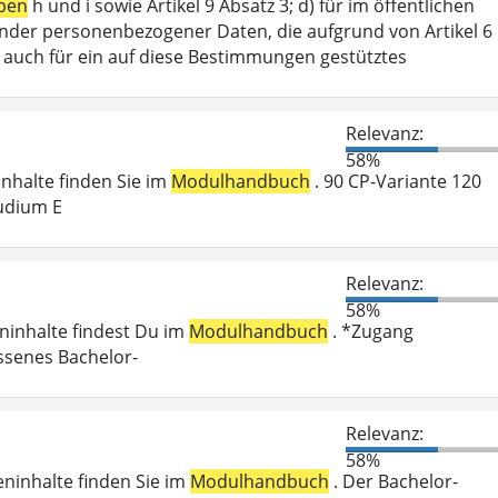
ben
h und i sowie Artikel 9 Absatz 3; d) für im öffentlichen
ffender personenbezogener Daten, die aufgrund von Artikel 6
lt auch für ein auf diese Bestimmungen gestütztes
Relevanz:
58%
ninhalte finden Sie im
Modulhandbuch
. 90 CP-Variante 120
udium E
Relevanz:
58%
eninhalte findest Du im
Modulhandbuch
. *Zugang
ossenes Bachelor-
Relevanz:
58%
eninhalte finden Sie im
Modulhandbuch
. Der Bachelor-