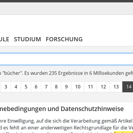
ULE
STUDIUM
FORSCHUNG
 "bücher".
Es wurden 235 Ergebnisse in 6 Millisekunden ge
3
4
5
6
7
8
9
10
11
12
13
14
mebedingungen und Datenschutzhinweise
hre Einwilligung, auf die sich die Verarbeitung gemäß Artike
d es fehlt an einer anderweitigen Rechtsgrundlage für die V