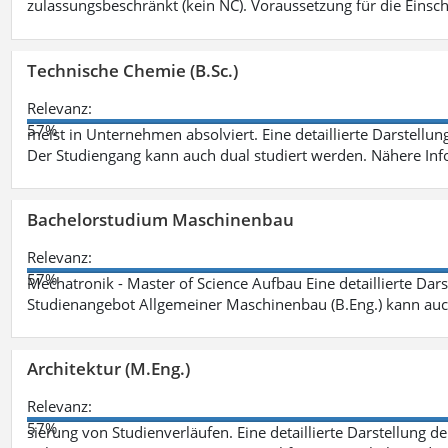
zulassungsbeschränkt (kein NC). Voraussetzung für die Einsch
Technische Chemie (B.Sc.)
Relevanz:
57%
meist in Unternehmen absolviert. Eine detaillierte Darstellun
Der Studiengang kann auch dual studiert werden. Nähere In
Bachelorstudium Maschinenbau
Relevanz:
57%
Mechatronik - Master of Science Aufbau Eine detaillierte Dars
Studienangebot Allgemeiner Maschinenbau (B.Eng.) kann auc
Architektur (M.Eng.)
Relevanz:
57%
sierung von Studienverläufen. Eine detaillierte Darstellung d