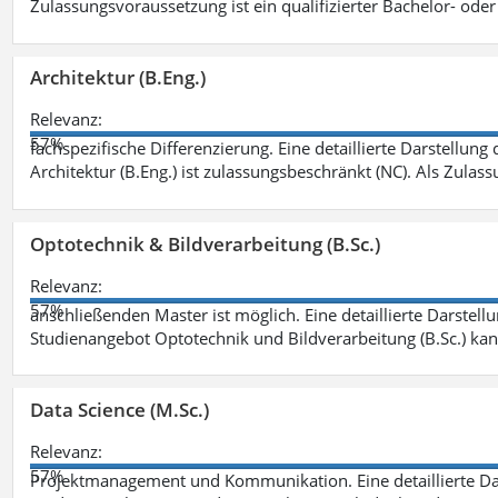
Zulassungsvoraussetzung ist ein qualifizierter Bachelor- od
Architektur (B.Eng.)
Relevanz:
57%
fachspezifische Differenzierung. Eine detaillierte Darstellung
Architektur (B.Eng.) ist zulassungsbeschränkt (NC). Als Zulas
Optotechnik & Bildverarbeitung (B.Sc.)
Relevanz:
57%
anschließenden Master ist möglich. Eine detaillierte Darstell
Studienangebot Optotechnik und Bildverarbeitung (B.Sc.) ka
Data Science (M.Sc.)
Relevanz:
57%
Projektmanagement und Kommunikation. Eine detaillierte Dar