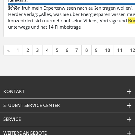
57%
schon früh mein Expertenwissen nach außen tragen wollen“,
Herder Verlag: „Alles, was Sie über Energiesparen wissen mü
konzentriert sich nurmehr auf seine Videos, Vorträge und
Bü
unterwegs und hat 14 Filmbeiträge
«
1
2
3
4
5
6
7
8
9
10
11
1
KONTAKT
STUDENT SERVICE CENTER
SERVICE
WEITERE ANGEBOTE