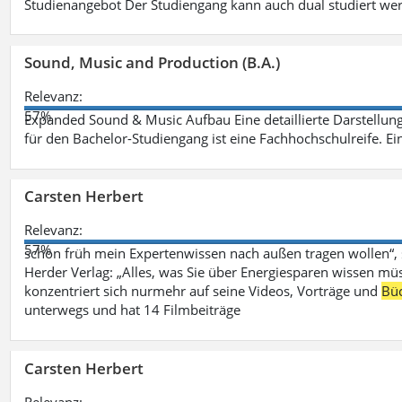
Studienangebot Der Studiengang kann auch dual studiert we
Sound, Music and Production (B.A.)
Relevanz:
57%
Expanded Sound & Music Aufbau Eine detaillierte Darstellung
für den Bachelor-Studiengang ist eine Fachhochschulreife. Ein
Carsten Herbert
Relevanz:
57%
schon früh mein Expertenwissen nach außen tragen wollen“,
Herder Verlag: „Alles, was Sie über Energiesparen wissen mü
konzentriert sich nurmehr auf seine Videos, Vorträge und
Bü
unterwegs und hat 14 Filmbeiträge
Carsten Herbert
Relevanz: