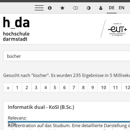
DE
EN
Gesucht nach "bücher".
Es wurden 235 Ergebnisse in 5 Millise
«
1
2
3
4
5
6
7
8
9
10
11
1
Informatik dual - KoSI (B.Sc.)
Relevanz:
57%
Konzentration auf das Studium. Eine detaillierte Darstellung 