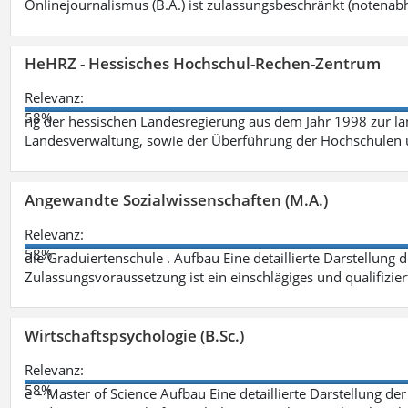
Onlinejournalismus (B.A.) ist zulassungsbeschränkt (notenab
HeHRZ - Hessisches Hochschul-Rechen-Zentrum
Relevanz:
58%
ng der hessischen Landesregierung aus dem Jahr 1998 zur l
Landesverwaltung, sowie der Überführung der Hochschulen 
Angewandte Sozialwissenschaften (M.A.)
Relevanz:
58%
die Graduiertenschule . Aufbau Eine detaillierte Darstellung 
Zulassungsvoraussetzung ist ein einschlägiges und qualifizie
Wirtschaftspsychologie (B.Sc.)
Relevanz:
58%
e – Master of Science Aufbau Eine detaillierte Darstellung der