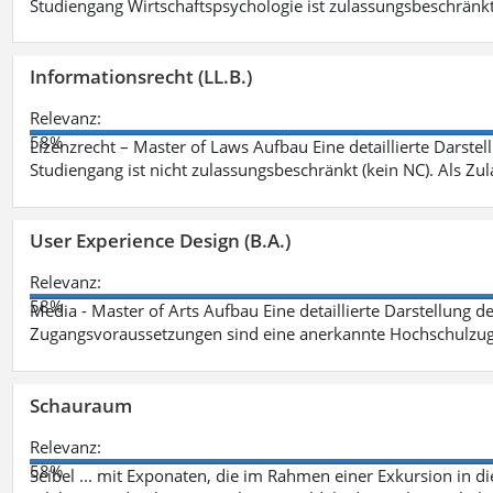
Studiengang Wirtschaftspsychologie ist zulassungsbeschränkt 
Informationsrecht (LL.B.)
Relevanz:
58%
Lizenzrecht – Master of Laws Aufbau Eine detaillierte Darstel
Studiengang ist nicht zulassungsbeschränkt (kein NC). Als Z
User Experience Design (B.A.)
Relevanz:
58%
Media - Master of Arts Aufbau Eine detaillierte Darstellung d
Zugangsvoraussetzungen sind eine anerkannte Hochschulzug
Schauraum
Relevanz:
58%
Seibel ... mit Exponaten, die im Rahmen einer Exkursion in 