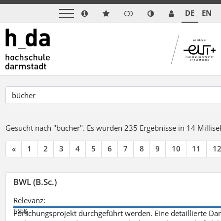
DE
EN
Gesucht nach "bücher".
Es wurden 235 Ergebnisse in 14 Milli
«
1
2
3
4
5
6
7
8
9
10
11
1
BWL (B.Sc.)
Relevanz:
58%
Forschungsprojekt durchgeführt werden. Eine detaillierte Dar