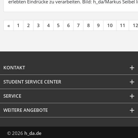
erlebten Eindrücke zu verarbeiten. Bild: h_da/Markus Seibe
«
1
2
3
4
5
6
7
8
9
10
11
1
KONTAKT
STUDENT SERVICE CENTER
SERVICE
WEITERE ANGEBOTE
© 2026
h_da.de