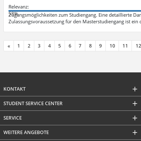
Relevanz:
58%
Zugangsmöglichkeiten zum Studiengang. Eine detaillierte Dar
Zulassungsvoraussetzung für den Masterstudiengang ist ein q
«
1
2
3
4
5
6
7
8
9
10
11
1
KONTAKT
STUDENT SERVICE CENTER
SERVICE
WEITERE ANGEBOTE