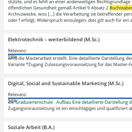
stützte, und es fehlt an einer anderweitigen Rechtsgrundlage 
öffentlichen Gesundheit gemäß Artikel 9 Absatz 2
Buchstabe
Archivzwecke, wiss [...] die Verarbeitung sie betreffender p
oder f erfolgt, Widerspruch einzulegen; dies gilt auch für ei
Elektrotechnik – weiterbildend (M.Sc.)
Relevanz:
58%
wird die Masterarbeit erstellt. Eine detaillierte Darstellung d
Variante *Zugang Zulassungsvoraussetzung für das Master-
Digital, Social and Sustainable Marketing (M.Sc.)
Relevanz:
58%
die Graduiertenschule . Aufbau Eine detaillierte Darstellung 
Zugangsvoraussetzung ist ein einschlägiges und qualifiziert 
Soziale Arbeit (B.A.)