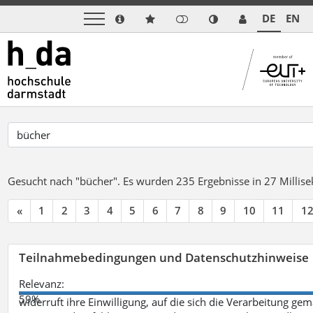
DE
EN
Gesucht nach "bücher".
Es wurden 235 Ergebnisse in 27 Milli
«
1
2
3
4
5
6
7
8
9
10
11
1
Teilnahmebedingungen und Datenschutzhinweise
Relevanz:
59%
widerruft ihre Einwilligung, auf die sich die Verarbeitung ge