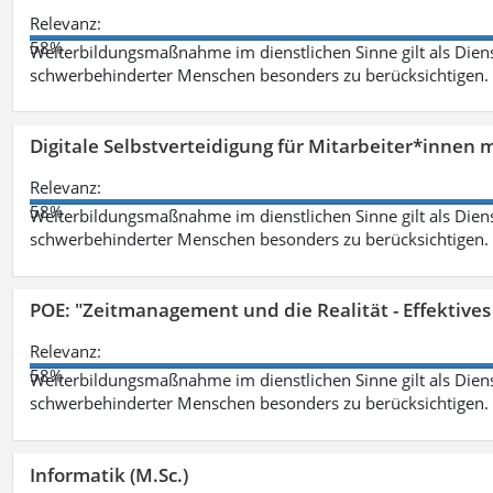
Relevanz:
58%
Weiterbildungsmaßnahme im dienstlichen Sinne gilt als Dien
schwerbehinderter Menschen besonders zu berücksichtigen. Fa
Digitale Selbstverteidigung für Mitarbeiter*innen 
Relevanz:
58%
Weiterbildungsmaßnahme im dienstlichen Sinne gilt als Dien
schwerbehinderter Menschen besonders zu berücksichtigen. Fa
POE: "Zeitmanagement und die Realität - Effektive
Relevanz:
58%
Weiterbildungsmaßnahme im dienstlichen Sinne gilt als Dien
schwerbehinderter Menschen besonders zu berücksichtigen. Fa
Informatik (M.Sc.)