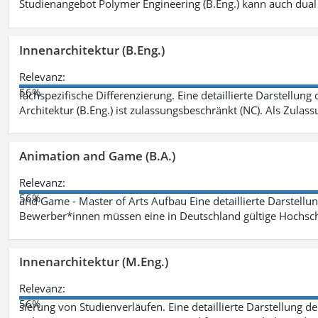
Studienangebot Polymer Engineering (B.Eng.) kann auch dual 
Innenarchitektur (B.Eng.)
Relevanz:
56%
fachspezifische Differenzierung. Eine detaillierte Darstellung
Architektur (B.Eng.) ist zulassungsbeschränkt (NC). Als Zulas
Animation and Game (B.A.)
Relevanz:
56%
and Game - Master of Arts Aufbau Eine detaillierte Darstellu
Bewerber*innen müssen eine in Deutschland gültige Hochsc
Innenarchitektur (M.Eng.)
Relevanz:
56%
sierung von Studienverläufen. Eine detaillierte Darstellung d