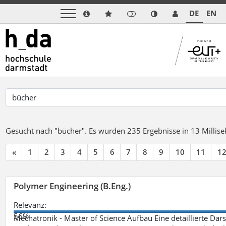
DE
EN
Gesucht nach "bücher".
Es wurden 235 Ergebnisse in 13 Milli
«
1
2
3
4
5
6
7
8
9
10
11
1
Polymer Engineering (B.Eng.)
Relevanz:
56%
Mechatronik - Master of Science Aufbau Eine detaillierte Dars