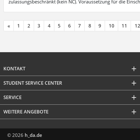
zulassungsbeschränkt (kein NC). Voraussetzung für die Einsch
«
1
2
3
4
5
6
7
8
9
10
11
1
KONTAKT
STUDENT SERVICE CENTER
SERVICE
WEITERE ANGEBOTE
© 2026
h_da.de