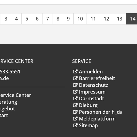
3
4
5
6
7
8
9
10
11
12
13
14
RVICE CENTER
SERVICE
.533-5551
Anmelden
a
.
de
Barrierefreiheit
Datenschutz
Impressum
ervice Center
Darmstadt
eratung
Dieburg
ngebot
Personen der h_da
tart
Meldeplattform
Sitemap