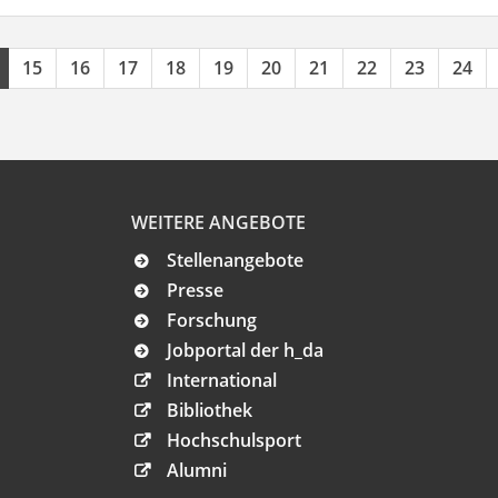
15
16
17
18
19
20
21
22
23
24
WEITERE ANGEBOTE
Stellenangebote
Presse
Forschung
Jobportal der h_da
International
Bibliothek
Hochschulsport
Alumni