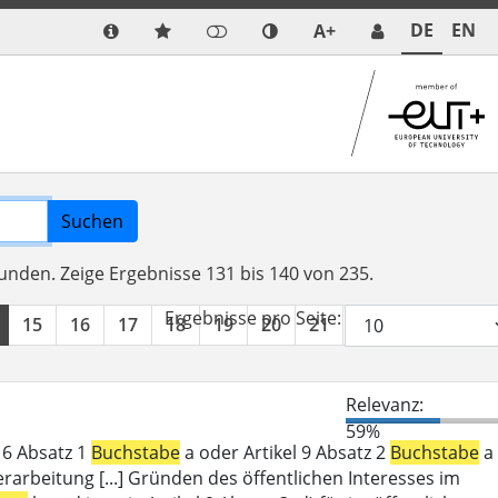
DE
EN
A+
Suchen
funden.
Zeige Ergebnisse 131 bis 140 von 235.
Ergebnisse pro Seite:
15
16
17
18
19
20
21
22
23
24
Relevanz:
59%
l 6 Absatz 1
Buchstabe
a oder Artikel 9 Absatz 2
Buchstabe
a
erarbeitung [...] Gründen des öffentlichen Interesses im