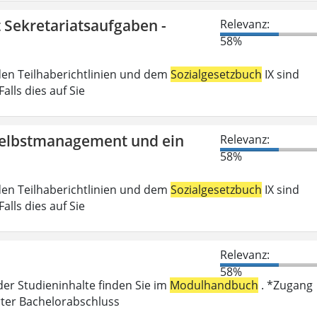
t Sekretariatsaufgaben -
Relevanz:
58%
den Teilhaberichtlinien und dem
Sozialgesetzbuch
IX sind
lls dies auf Sie
 Selbstmanagement und ein
Relevanz:
58%
den Teilhaberichtlinien und dem
Sozialgesetzbuch
IX sind
lls dies auf Sie
Relevanz:
58%
der Studieninhalte finden Sie im
Modulhandbuch
. *Zugang
rter Bachelorabschluss