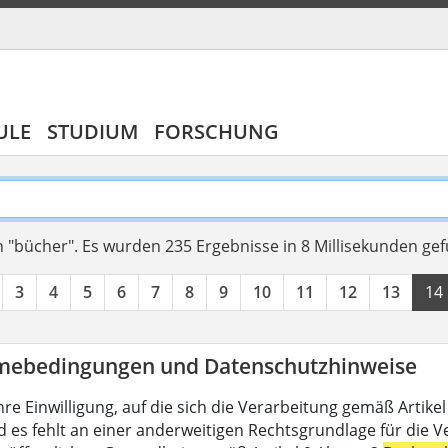
ULE
STUDIUM
FORSCHUNG
 "bücher".
Es wurden 235 Ergebnisse in 8 Millisekunden ge
3
4
5
6
7
8
9
10
11
12
13
14
mebedingungen und Datenschutzhinweise
hre Einwilligung, auf die sich die Verarbeitung gemäß Artike
d es fehlt an einer anderweitigen Rechtsgrundlage für die V