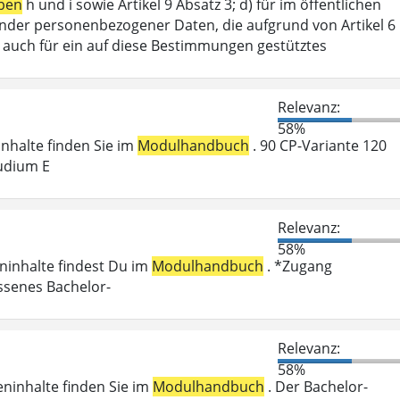
ben
h und i sowie Artikel 9 Absatz 3; d) für im öffentlichen
ffender personenbezogener Daten, die aufgrund von Artikel 6
lt auch für ein auf diese Bestimmungen gestütztes
Relevanz:
58%
ninhalte finden Sie im
Modulhandbuch
. 90 CP-Variante 120
udium E
Relevanz:
58%
eninhalte findest Du im
Modulhandbuch
. *Zugang
ossenes Bachelor-
Relevanz:
58%
eninhalte finden Sie im
Modulhandbuch
. Der Bachelor-