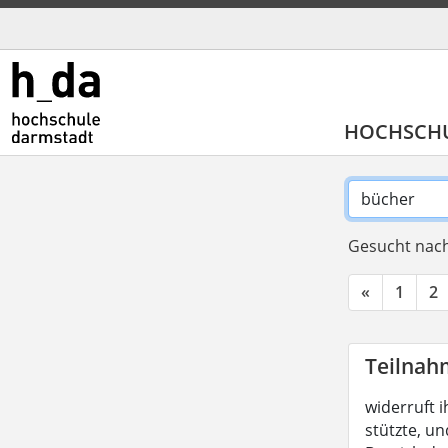
HOCHSCH
Gesucht nach
«
1
2
Teilnah
widerruft i
stützte, un