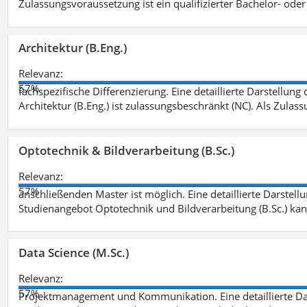
Zulassungsvoraussetzung ist ein qualifizierter Bachelor- od
Architektur (B.Eng.)
Relevanz:
57%
fachspezifische Differenzierung. Eine detaillierte Darstellung
Architektur (B.Eng.) ist zulassungsbeschränkt (NC). Als Zulas
Optotechnik & Bildverarbeitung (B.Sc.)
Relevanz:
57%
anschließenden Master ist möglich. Eine detaillierte Darstell
Studienangebot Optotechnik und Bildverarbeitung (B.Sc.) ka
Data Science (M.Sc.)
Relevanz:
57%
Projektmanagement und Kommunikation. Eine detaillierte Dar