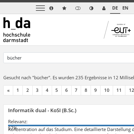
DE
EN
Gesucht nach "bücher".
Es wurden 235 Ergebnisse in 12 Milli
«
1
2
3
4
5
6
7
8
9
10
11
1
Informatik dual - KoSI (B.Sc.)
Relevanz:
57%
Konzentration auf das Studium. Eine detaillierte Darstellung 