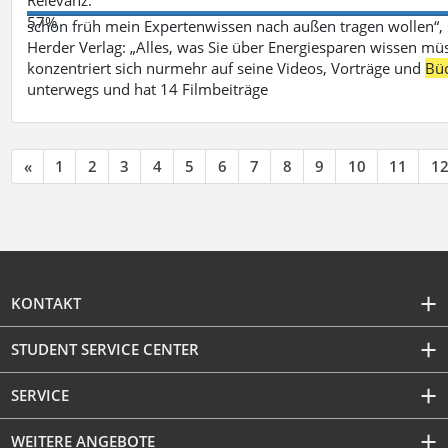
57%
schon früh mein Expertenwissen nach außen tragen wollen“,
Herder Verlag: „Alles, was Sie über Energiesparen wissen mü
konzentriert sich nurmehr auf seine Videos, Vorträge und
Bü
unterwegs und hat 14 Filmbeiträge
«
1
2
3
4
5
6
7
8
9
10
11
1
KONTAKT
STUDENT SERVICE CENTER
SERVICE
WEITERE ANGEBOTE