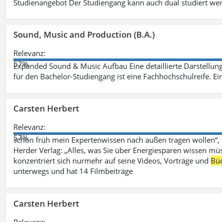
Studienangebot Der Studiengang kann auch dual studiert we
Sound, Music and Production (B.A.)
Relevanz:
57%
Expanded Sound & Music Aufbau Eine detaillierte Darstellung
für den Bachelor-Studiengang ist eine Fachhochschulreife. Ein
Carsten Herbert
Relevanz:
57%
schon früh mein Expertenwissen nach außen tragen wollen“,
Herder Verlag: „Alles, was Sie über Energiesparen wissen mü
konzentriert sich nurmehr auf seine Videos, Vorträge und
Bü
unterwegs und hat 14 Filmbeiträge
Carsten Herbert
Relevanz: