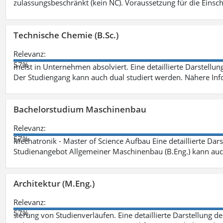
zulassungsbeschränkt (kein NC). Voraussetzung für die Einsch
Technische Chemie (B.Sc.)
Relevanz:
57%
meist in Unternehmen absolviert. Eine detaillierte Darstellun
Der Studiengang kann auch dual studiert werden. Nähere In
Bachelorstudium Maschinenbau
Relevanz:
57%
Mechatronik - Master of Science Aufbau Eine detaillierte Dars
Studienangebot Allgemeiner Maschinenbau (B.Eng.) kann auc
Architektur (M.Eng.)
Relevanz:
57%
sierung von Studienverläufen. Eine detaillierte Darstellung d