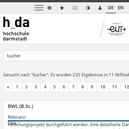
DE
EN
Gesucht nach "bücher".
Es wurden 235 Ergebnisse in 11 Milli
«
1
2
3
4
5
6
7
8
9
10
11
1
BWL (B.Sc.)
Relevanz:
58%
Forschungsprojekt durchgeführt werden. Eine detaillierte Dar