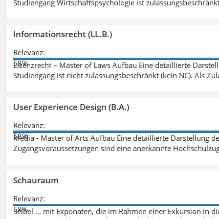
Studiengang Wirtschaftspsychologie ist zulassungsbeschränkt 
Informationsrecht (LL.B.)
Relevanz:
58%
Lizenzrecht – Master of Laws Aufbau Eine detaillierte Darstel
Studiengang ist nicht zulassungsbeschränkt (kein NC). Als Z
User Experience Design (B.A.)
Relevanz:
58%
Media - Master of Arts Aufbau Eine detaillierte Darstellung d
Zugangsvoraussetzungen sind eine anerkannte Hochschulzug
Schauraum
Relevanz:
58%
Seibel ... mit Exponaten, die im Rahmen einer Exkursion in 