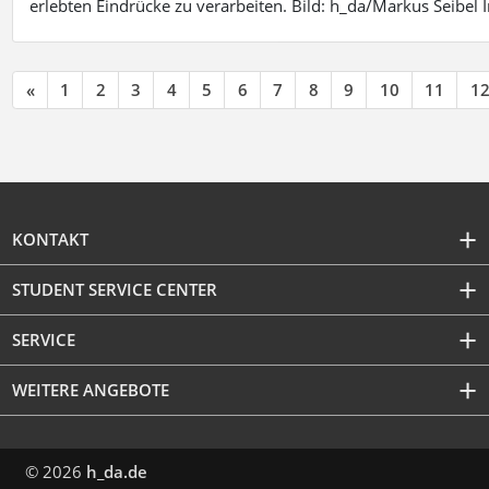
erlebten Eindrücke zu verarbeiten. Bild: h_da/Markus Seibe
«
1
2
3
4
5
6
7
8
9
10
11
1
KONTAKT
STUDENT SERVICE CENTER
SERVICE
WEITERE ANGEBOTE
© 2026
h_da.de