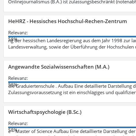
Onlinejournalismus (B.A.) ist zulassungsbeschränkt (notenab
HeHRZ - Hessisches Hochschul-Rechen-Zentrum
Relevanz:
58%
ng der hessischen Landesregierung aus dem Jahr 1998 zur l
Landesverwaltung, sowie der Überführung der Hochschulen 
Angewandte Sozialwissenschaften (M.A.)
Relevanz:
58%
die Graduiertenschule . Aufbau Eine detaillierte Darstellung 
Zulassungsvoraussetzung ist ein einschlägiges und qualifizie
Wirtschaftspsychologie (B.Sc.)
Relevanz:
58%
e – Master of Science Aufbau Eine detaillierte Darstellung der