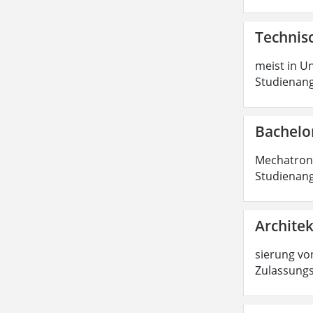
Technisc
meist in Un
Studienang
Bachelo
Mechatronik
Studienang
Architek
sierung von
Zulassungs