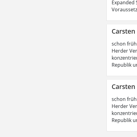
Expanded S
Voraussetz
Carsten
schon früh
Herder Ver
konzentrie
Republik u
Carsten
schon früh
Herder Ver
konzentrie
Republik u