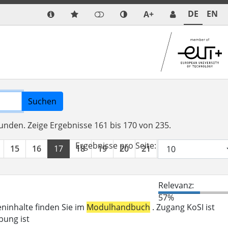
DE
EN
A+
Suchen
funden.
Zeige Ergebnisse 161 bis 170 von 235.
Ergebnisse pro Seite:
15
16
17
18
19
20
21
22
23
24
Relevanz:
57%
eninhalte finden Sie im
Modulhandbuch
. Zugang KoSI ist
bung ist