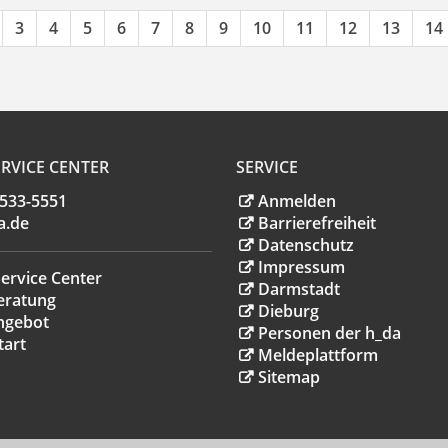
3
4
5
6
7
8
9
10
11
12
13
14
RVICE CENTER
SERVICE
.533-5551
Anmelden
a
.
de
Barrierefreiheit
Datenschutz
Impressum
ervice Center
Darmstadt
eratung
Dieburg
ngebot
Personen der h_da
tart
Meldeplattform
Sitemap