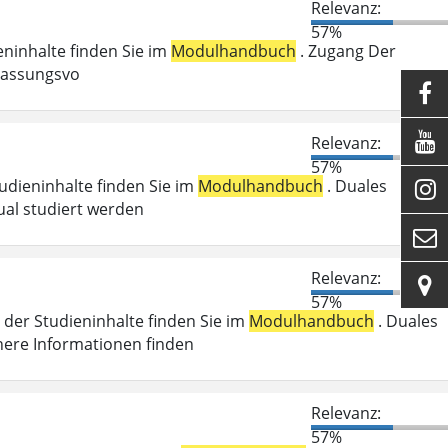
Relevanz:
57%
ieninhalte finden Sie im
Modulhandbuch
. Zugang Der
ulassungsvo


Relevanz:
57%
tudieninhalte finden Sie im
Modulhandbuch
. Duales

ual studiert werden

Relevanz:

57%
der Studieninhalte finden Sie im
Modulhandbuch
. Duales
here Informationen finden
Relevanz:
57%