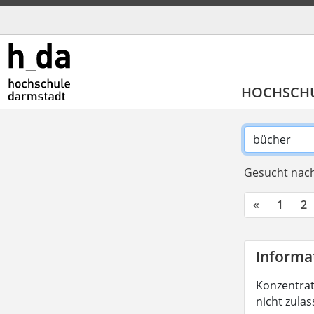
HOCHSCH
Gesucht nach
«
1
2
Informat
Konzentrati
nicht zula