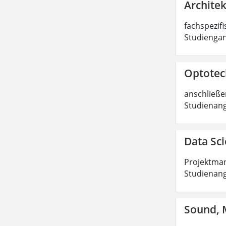
Architek
fachspezifi
Studiengan
Optotech
anschließen
Studienang
Data Sci
Projektman
Studienang
Sound, M