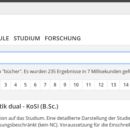
ULE
STUDIUM
FORSCHUNG
 "bücher".
Es wurden 235 Ergebnisse in 7 Millisekunden ge
3
4
5
6
7
8
9
10
11
12
13
14
ik dual - KoSI (B.Sc.)
on auf das Studium. Eine detaillierte Darstellung der Studi
ssungsbeschränkt (kein NC). Voraussetzung für die Einschrei