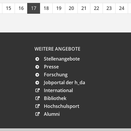
15
16
17
18
19
20
21
22
23
24
WEITERE ANGEBOTE
Stellenangebote
Presse
Forschung
Jobportal der h_da
International
Bibliothek
Hochschulsport
Alumni