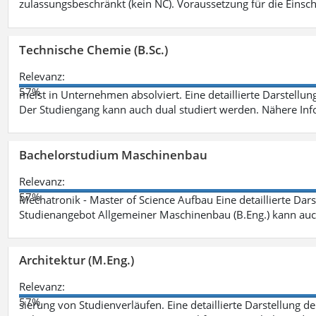
zulassungsbeschränkt (kein NC). Voraussetzung für die Einsch
Technische Chemie (B.Sc.)
Relevanz:
57%
meist in Unternehmen absolviert. Eine detaillierte Darstellun
Der Studiengang kann auch dual studiert werden. Nähere In
Bachelorstudium Maschinenbau
Relevanz:
57%
Mechatronik - Master of Science Aufbau Eine detaillierte Dars
Studienangebot Allgemeiner Maschinenbau (B.Eng.) kann auc
Architektur (M.Eng.)
Relevanz:
57%
sierung von Studienverläufen. Eine detaillierte Darstellung d