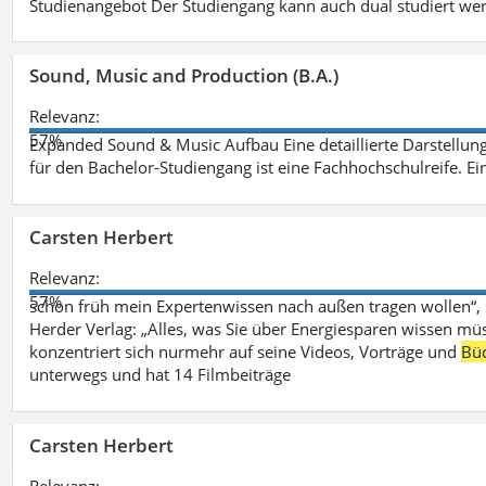
Studienangebot Der Studiengang kann auch dual studiert we
Sound, Music and Production (B.A.)
Relevanz:
57%
Expanded Sound & Music Aufbau Eine detaillierte Darstellung
für den Bachelor-Studiengang ist eine Fachhochschulreife. Ein
Carsten Herbert
Relevanz:
57%
schon früh mein Expertenwissen nach außen tragen wollen“,
Herder Verlag: „Alles, was Sie über Energiesparen wissen mü
konzentriert sich nurmehr auf seine Videos, Vorträge und
Bü
unterwegs und hat 14 Filmbeiträge
Carsten Herbert
Relevanz: