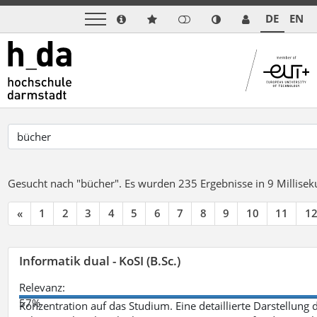
DE
EN
Gesucht nach "bücher".
Es wurden 235 Ergebnisse in 9 Millise
«
1
2
3
4
5
6
7
8
9
10
11
1
Informatik dual - KoSI (B.Sc.)
Relevanz:
57%
Konzentration auf das Studium. Eine detaillierte Darstellung 