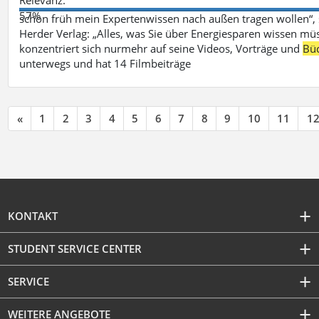
57%
schon früh mein Expertenwissen nach außen tragen wollen“,
Herder Verlag: „Alles, was Sie über Energiesparen wissen mü
konzentriert sich nurmehr auf seine Videos, Vorträge und
Bü
unterwegs und hat 14 Filmbeiträge
«
1
2
3
4
5
6
7
8
9
10
11
1
KONTAKT
STUDENT SERVICE CENTER
SERVICE
WEITERE ANGEBOTE