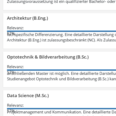
Zulassungsvoraussetzung ist ein qualifizierter Bachelor- od
Architektur (B.Eng.)
Relevanz:
57%
fachspezifische Differenzierung. Eine detaillierte Darstellung
Architektur (B.Eng.) ist zulassungsbeschränkt (NC). Als Zulas
Optotechnik & Bildverarbeitung (B.Sc.)
Relevanz:
57%
anschließenden Master ist möglich. Eine detaillierte Darstell
Studienangebot Optotechnik und Bildverarbeitung (B.Sc.) ka
Data Science (M.Sc.)
Relevanz:
57%
Projektmanagement und Kommunikation. Eine detaillierte Dar