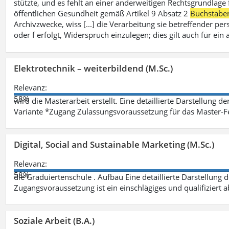
stützte, und es fehlt an einer anderweitigen Rechtsgrundlage 
öffentlichen Gesundheit gemäß Artikel 9 Absatz 2
Buchstabe
Archivzwecke, wiss [...] die Verarbeitung sie betreffender p
oder f erfolgt, Widerspruch einzulegen; dies gilt auch für ei
Elektrotechnik – weiterbildend (M.Sc.)
Relevanz:
58%
wird die Masterarbeit erstellt. Eine detaillierte Darstellung d
Variante *Zugang Zulassungsvoraussetzung für das Master-
Digital, Social and Sustainable Marketing (M.Sc.)
Relevanz:
58%
die Graduiertenschule . Aufbau Eine detaillierte Darstellung 
Zugangsvoraussetzung ist ein einschlägiges und qualifiziert 
Soziale Arbeit (B.A.)