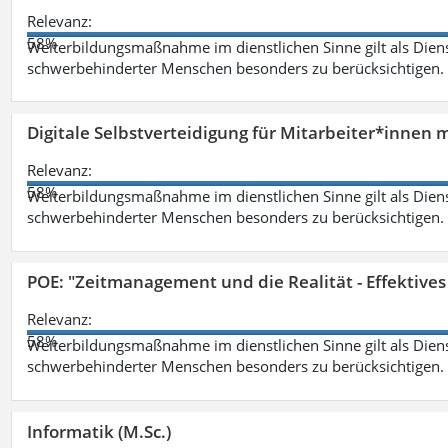
Relevanz:
58%
Weiterbildungsmaßnahme im dienstlichen Sinne gilt als Dien
schwerbehinderter Menschen besonders zu berücksichtigen. Fa
Digitale Selbstverteidigung für Mitarbeiter*innen 
Relevanz:
58%
Weiterbildungsmaßnahme im dienstlichen Sinne gilt als Dien
schwerbehinderter Menschen besonders zu berücksichtigen. Fa
POE: "Zeitmanagement und die Realität - Effektive
Relevanz:
58%
Weiterbildungsmaßnahme im dienstlichen Sinne gilt als Dien
schwerbehinderter Menschen besonders zu berücksichtigen. Fa
Informatik (M.Sc.)