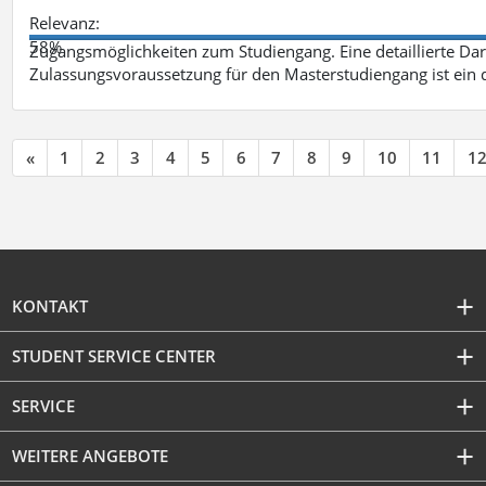
Relevanz:
58%
Zugangsmöglichkeiten zum Studiengang. Eine detaillierte Dar
Zulassungsvoraussetzung für den Masterstudiengang ist ein q
«
1
2
3
4
5
6
7
8
9
10
11
1
KONTAKT
STUDENT SERVICE CENTER
SERVICE
WEITERE ANGEBOTE