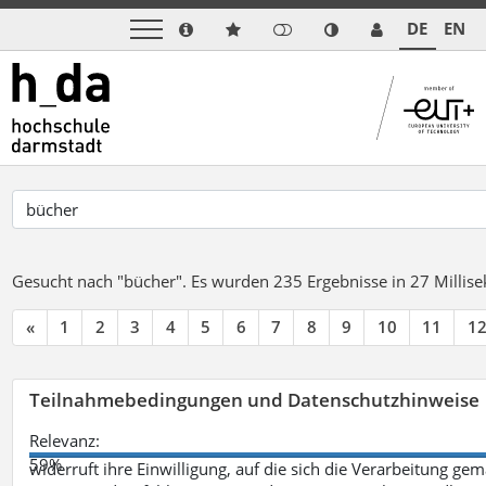
DE
EN
Gesucht nach "bücher".
Es wurden 235 Ergebnisse in 27 Milli
«
1
2
3
4
5
6
7
8
9
10
11
1
Teilnahmebedingungen und Datenschutzhinweise
Relevanz:
59%
widerruft ihre Einwilligung, auf die sich die Verarbeitung ge