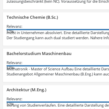
zulassungsbeschränkt (kein NC). Voraussetzung für die Einsch
Technische Chemie (B.Sc.)
Relevanz:
57%
meist in Unternehmen absolviert. Eine detaillierte Darstellun
Der Studiengang kann auch dual studiert werden. Nähere In
Bachelorstudium Maschinenbau
Relevanz:
57%
Mechatronik - Master of Science Aufbau Eine detaillierte Dars
Studienangebot Allgemeiner Maschinenbau (B.Eng.) kann auc
Architektur (M.Eng.)
Relevanz:
57%
sierung von Studienverläufen. Eine detaillierte Darstellung d