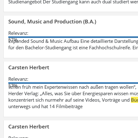
Studienangebot Der Studiengang kann auch dual studiert we
Sound, Music and Production (B.A.)
Relevanz:
57%
Expanded Sound & Music Aufbau Eine detaillierte Darstellung
für den Bachelor-Studiengang ist eine Fachhochschulreife. Ein
Carsten Herbert
Relevanz:
57%
schon früh mein Expertenwissen nach außen tragen wollen“,
Herder Verlag: „Alles, was Sie über Energiesparen wissen mü
konzentriert sich nurmehr auf seine Videos, Vorträge und
Bü
unterwegs und hat 14 Filmbeiträge
Carsten Herbert
Relevanz: