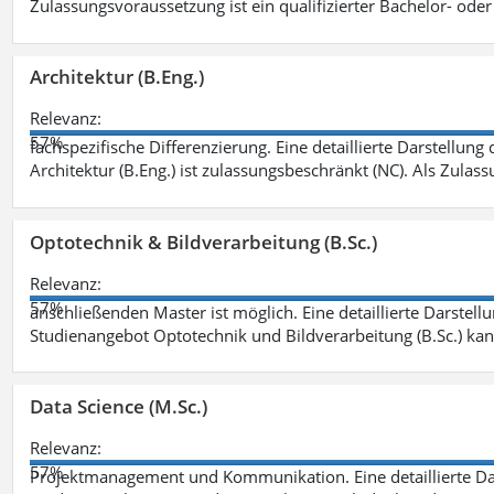
Zulassungsvoraussetzung ist ein qualifizierter Bachelor- od
Architektur (B.Eng.)
Relevanz:
57%
fachspezifische Differenzierung. Eine detaillierte Darstellung
Architektur (B.Eng.) ist zulassungsbeschränkt (NC). Als Zulas
Optotechnik & Bildverarbeitung (B.Sc.)
Relevanz:
57%
anschließenden Master ist möglich. Eine detaillierte Darstell
Studienangebot Optotechnik und Bildverarbeitung (B.Sc.) ka
Data Science (M.Sc.)
Relevanz:
57%
Projektmanagement und Kommunikation. Eine detaillierte Dar