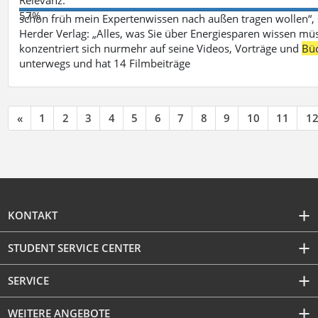
57%
schon früh mein Expertenwissen nach außen tragen wollen“,
Herder Verlag: „Alles, was Sie über Energiesparen wissen mü
konzentriert sich nurmehr auf seine Videos, Vorträge und
Bü
unterwegs und hat 14 Filmbeiträge
«
1
2
3
4
5
6
7
8
9
10
11
1
KONTAKT
STUDENT SERVICE CENTER
SERVICE
WEITERE ANGEBOTE