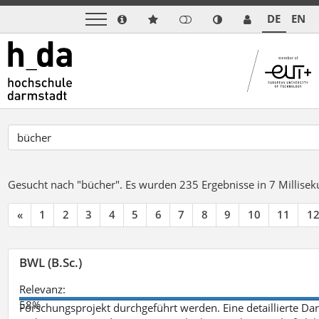
DE
EN
Gesucht nach "bücher".
Es wurden 235 Ergebnisse in 7 Millise
«
1
2
3
4
5
6
7
8
9
10
11
1
BWL (B.Sc.)
Relevanz:
58%
Forschungsprojekt durchgeführt werden. Eine detaillierte Dar