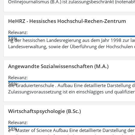
Onlinejournalismus (B.A.) ist zulassungsbeschränkt (notenab
HeHRZ - Hessisches Hochschul-Rechen-Zentrum
Relevanz:
58%
ng der hessischen Landesregierung aus dem Jahr 1998 zur l
Landesverwaltung, sowie der Überführung der Hochschulen 
Angewandte Sozialwissenschaften (M.A.)
Relevanz:
58%
die Graduiertenschule . Aufbau Eine detaillierte Darstellung 
Zulassungsvoraussetzung ist ein einschlägiges und qualifizie
Wirtschaftspsychologie (B.Sc.)
Relevanz:
58%
e – Master of Science Aufbau Eine detaillierte Darstellung der