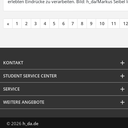
erlebten Eindrücke zu verarbeiten. Bild: h_da/Markus Seibe
«
1
2
3
4
5
6
7
8
9
10
11
1
KONTAKT
STUDENT SERVICE CENTER
SERVICE
WEITERE ANGEBOTE
© 2026
h_da.de