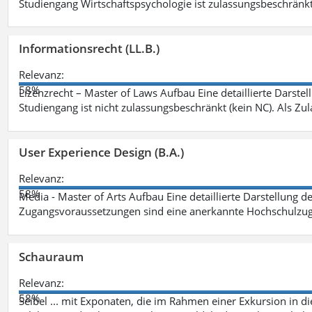
Studiengang Wirtschaftspsychologie ist zulassungsbeschränkt 
Informationsrecht (LL.B.)
Relevanz:
58%
Lizenzrecht – Master of Laws Aufbau Eine detaillierte Darstel
Studiengang ist nicht zulassungsbeschränkt (kein NC). Als Z
User Experience Design (B.A.)
Relevanz:
58%
Media - Master of Arts Aufbau Eine detaillierte Darstellung d
Zugangsvoraussetzungen sind eine anerkannte Hochschulzug
Schauraum
Relevanz:
58%
Seibel ... mit Exponaten, die im Rahmen einer Exkursion in 