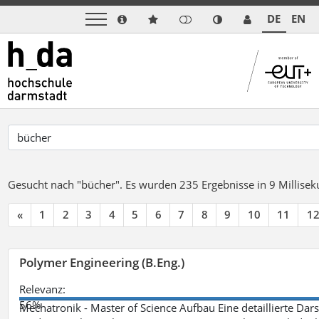
DE
EN
Gesucht nach "bücher".
Es wurden 235 Ergebnisse in 9 Millise
«
1
2
3
4
5
6
7
8
9
10
11
1
Polymer Engineering (B.Eng.)
Relevanz:
56%
Mechatronik - Master of Science Aufbau Eine detaillierte Dars