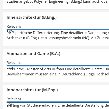
Studienangebot Polymer Engineering (B.Eng.) kann auch dual 
Innenarchitektur (B.Eng.)
Relevanz:
56%
fachspezifische Differenzierung. Eine detaillierte Darstellung
Architektur (B.Eng.) ist zulassungsbeschränkt (NC). Als Zulas
Animation and Game (B.A.)
Relevanz:
56%
and Game - Master of Arts Aufbau Eine detaillierte Darstellu
Bewerber*innen müssen eine in Deutschland gültige Hochsc
Innenarchitektur (M.Eng.)
Relevanz:
56%
sierung von Studienverläufen. Eine detaillierte Darstellung d