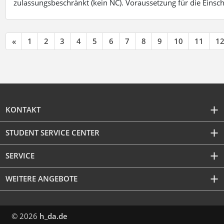
zulassungsbeschränkt (kein NC). Voraussetzung für die Einsch
«
1
2
3
4
5
6
7
8
9
10
11
1
KONTAKT
STUDENT SERVICE CENTER
SERVICE
WEITERE ANGEBOTE
© 2026
h_da.de