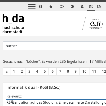
DE
EN
Gesucht nach "bücher".
Es wurden 235 Ergebnisse in 17 Milli
«
1
2
3
4
5
6
7
8
9
10
11
1
Informatik dual - KoSI (B.Sc.)
Relevanz:
57%
Konzentration auf das Studium. Eine detaillierte Darstellung 