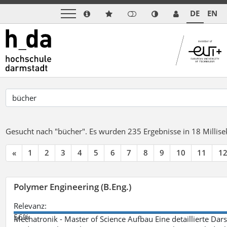
DE
EN
Gesucht nach "bücher".
Es wurden 235 Ergebnisse in 18 Milli
«
1
2
3
4
5
6
7
8
9
10
11
1
Polymer Engineering (B.Eng.)
Relevanz:
56%
Mechatronik - Master of Science Aufbau Eine detaillierte Dars