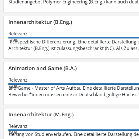
Studienangebot Polymer Engineering (B.Eng.) kann auch dual 
Innenarchitektur (B.Eng.)
Relevanz:
56%
fachspezifische Differenzierung. Eine detaillierte Darstellung
Architektur (B.Eng.) ist zulassungsbeschränkt (NC). Als Zulas
Animation and Game (B.A.)
Relevanz:
56%
and Game - Master of Arts Aufbau Eine detaillierte Darstellu
Bewerber*innen müssen eine in Deutschland gültige Hochsc
Innenarchitektur (M.Eng.)
Relevanz:
56%
sierung von Studienverläufen. Eine detaillierte Darstellung d