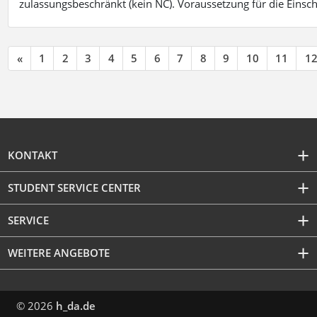
zulassungsbeschränkt (kein NC). Voraussetzung für die Einsch
«
1
2
3
4
5
6
7
8
9
10
11
1
KONTAKT
STUDENT SERVICE CENTER
SERVICE
WEITERE ANGEBOTE
© 2026
h_da.de