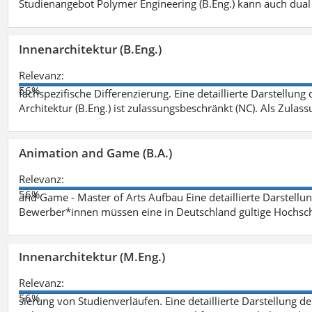
Studienangebot Polymer Engineering (B.Eng.) kann auch dual 
Innenarchitektur (B.Eng.)
Relevanz:
56%
fachspezifische Differenzierung. Eine detaillierte Darstellung
Architektur (B.Eng.) ist zulassungsbeschränkt (NC). Als Zulas
Animation and Game (B.A.)
Relevanz:
56%
and Game - Master of Arts Aufbau Eine detaillierte Darstellu
Bewerber*innen müssen eine in Deutschland gültige Hochsc
Innenarchitektur (M.Eng.)
Relevanz:
56%
sierung von Studienverläufen. Eine detaillierte Darstellung d