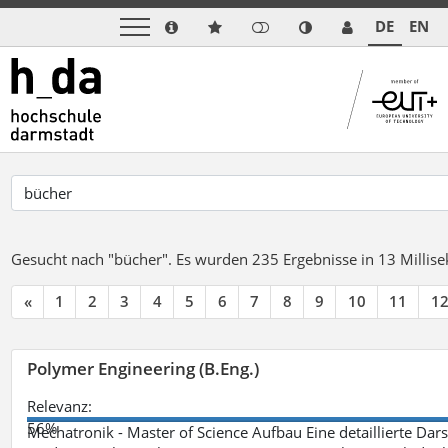
DE
EN
Gesucht nach "bücher".
Es wurden 235 Ergebnisse in 13 Milli
«
1
2
3
4
5
6
7
8
9
10
11
1
Polymer Engineering (B.Eng.)
Relevanz:
56%
Mechatronik - Master of Science Aufbau Eine detaillierte Dars