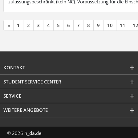
zulassungsbeschränkt (kein NC). Voraussetzung für die Einsch
«
1
2
3
4
5
6
7
8
9
10
11
1
KONTAKT
STUDENT SERVICE CENTER
SERVICE
WEITERE ANGEBOTE
© 2026
h_da.de