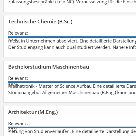
zulassungsbeschränkt (kein NC). Voraussetzung für die Einsch
Technische Chemie (B.Sc.)
Relevanz:
57%
meist in Unternehmen absolviert. Eine detaillierte Darstellun
Der Studiengang kann auch dual studiert werden. Nähere In
Bachelorstudium Maschinenbau
Relevanz:
57%
Mechatronik - Master of Science Aufbau Eine detaillierte Dars
Studienangebot Allgemeiner Maschinenbau (B.Eng.) kann auc
Architektur (M.Eng.)
Relevanz:
57%
sierung von Studienverläufen. Eine detaillierte Darstellung d