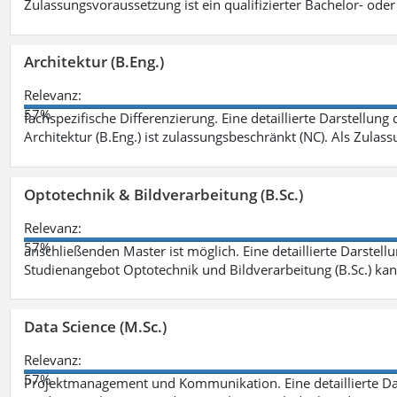
Zulassungsvoraussetzung ist ein qualifizierter Bachelor- od
Architektur (B.Eng.)
Relevanz:
57%
fachspezifische Differenzierung. Eine detaillierte Darstellung
Architektur (B.Eng.) ist zulassungsbeschränkt (NC). Als Zulas
Optotechnik & Bildverarbeitung (B.Sc.)
Relevanz:
57%
anschließenden Master ist möglich. Eine detaillierte Darstell
Studienangebot Optotechnik und Bildverarbeitung (B.Sc.) ka
Data Science (M.Sc.)
Relevanz:
57%
Projektmanagement und Kommunikation. Eine detaillierte Dar