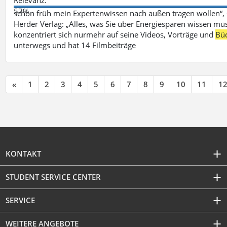
57%
schon früh mein Expertenwissen nach außen tragen wollen“,
Herder Verlag: „Alles, was Sie über Energiesparen wissen mü
konzentriert sich nurmehr auf seine Videos, Vorträge und
Bü
unterwegs und hat 14 Filmbeiträge
«
1
2
3
4
5
6
7
8
9
10
11
1
KONTAKT
STUDENT SERVICE CENTER
SERVICE
WEITERE ANGEBOTE