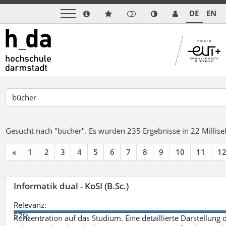
DE
EN
Gesucht nach "bücher".
Es wurden 235 Ergebnisse in 22 Milli
«
1
2
3
4
5
6
7
8
9
10
11
1
Informatik dual - KoSI (B.Sc.)
Relevanz:
57%
Konzentration auf das Studium. Eine detaillierte Darstellung 