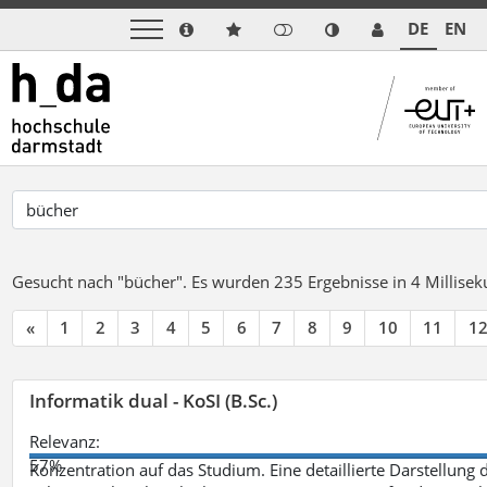
DE
EN
Gesucht nach "bücher".
Es wurden 235 Ergebnisse in 4 Millise
«
1
2
3
4
5
6
7
8
9
10
11
1
Informatik dual - KoSI (B.Sc.)
Relevanz:
57%
Konzentration auf das Studium. Eine detaillierte Darstellung 