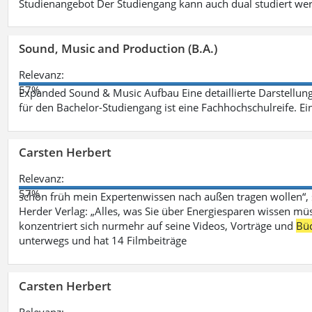
Studienangebot Der Studiengang kann auch dual studiert we
Sound, Music and Production (B.A.)
Relevanz:
57%
Expanded Sound & Music Aufbau Eine detaillierte Darstellung
für den Bachelor-Studiengang ist eine Fachhochschulreife. Ein
Carsten Herbert
Relevanz:
57%
schon früh mein Expertenwissen nach außen tragen wollen“,
Herder Verlag: „Alles, was Sie über Energiesparen wissen mü
konzentriert sich nurmehr auf seine Videos, Vorträge und
Bü
unterwegs und hat 14 Filmbeiträge
Carsten Herbert
Relevanz: