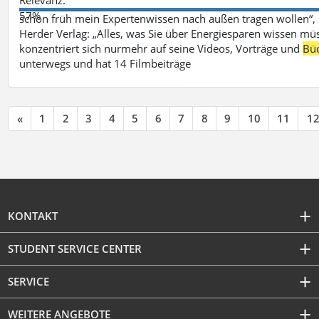
57%
schon früh mein Expertenwissen nach außen tragen wollen“,
Herder Verlag: „Alles, was Sie über Energiesparen wissen mü
konzentriert sich nurmehr auf seine Videos, Vorträge und
Bü
unterwegs und hat 14 Filmbeiträge
«
1
2
3
4
5
6
7
8
9
10
11
1
KONTAKT
STUDENT SERVICE CENTER
SERVICE
WEITERE ANGEBOTE