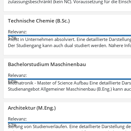
zulassungsbeschränkt (kein NC). Voraussetzung für die Einsch
Technische Chemie (B.Sc.)
Relevanz:
57%
meist in Unternehmen absolviert. Eine detaillierte Darstellun
Der Studiengang kann auch dual studiert werden. Nähere In
Bachelorstudium Maschinenbau
Relevanz:
57%
Mechatronik - Master of Science Aufbau Eine detaillierte Dars
Studienangebot Allgemeiner Maschinenbau (B.Eng.) kann auc
Architektur (M.Eng.)
Relevanz:
57%
sierung von Studienverläufen. Eine detaillierte Darstellung d