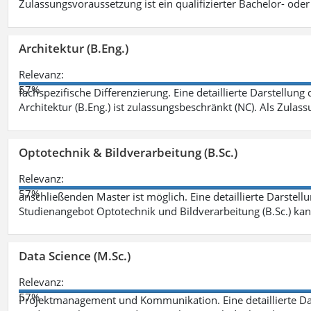
Zulassungsvoraussetzung ist ein qualifizierter Bachelor- od
Architektur (B.Eng.)
Relevanz:
57%
fachspezifische Differenzierung. Eine detaillierte Darstellung
Architektur (B.Eng.) ist zulassungsbeschränkt (NC). Als Zulas
Optotechnik & Bildverarbeitung (B.Sc.)
Relevanz:
57%
anschließenden Master ist möglich. Eine detaillierte Darstell
Studienangebot Optotechnik und Bildverarbeitung (B.Sc.) ka
Data Science (M.Sc.)
Relevanz:
57%
Projektmanagement und Kommunikation. Eine detaillierte Dar