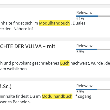
Relevanz:
61%
inhalte findet sich im
Modulhandbuch
. Duales
erden. Nähere Inf
ICHTE DER VULVA – mit
Relevanz:
59%
ech und provokant geschriebenes
Buch
nachweist, wurde „de
 am weiblichen
.Sc.)
Relevanz:
59%
eninhalte findest Du im
Modulhandbuch
. *Zugang
ossenes Bachelor-