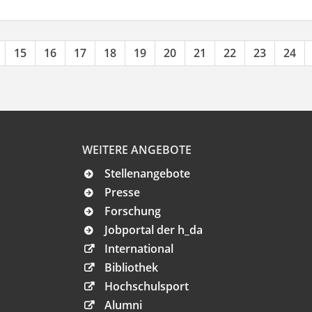
15
16
17
18
19
20
21
22
23
24
WEITERE ANGEBOTE
Stellenangebote
Presse
Forschung
Jobportal der h_da
International
Bibliothek
Hochschulsport
Alumni