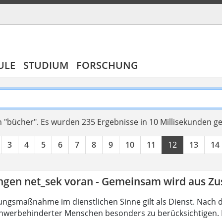
ULE
STUDIUM
FORSCHUNG
 "bücher".
Es wurden 235 Ergebnisse in 10 Millisekunden g
3
4
5
6
7
8
9
10
11
12
13
14
ingen net_sek voran - Gemeinsam wird aus 
ungsmaßnahme im dienstlichen Sinne gilt als Dienst. Nach 
hwerbehinderter Menschen besonders zu berücksichtigen. Fa