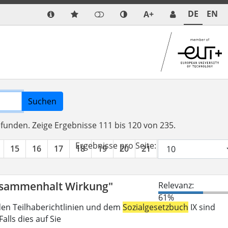
DE
EN
A+
Suchen
efunden.
Zeige Ergebnisse 111 bis 120 von 235.
Ergebnisse pro Seite:
15
16
17
18
19
20
21
22
23
24
Zusammenhalt Wirkung"
Relevanz:
61%
den Teilhaberichtlinien und dem
Sozialgesetzbuch
IX sind
lls dies auf Sie