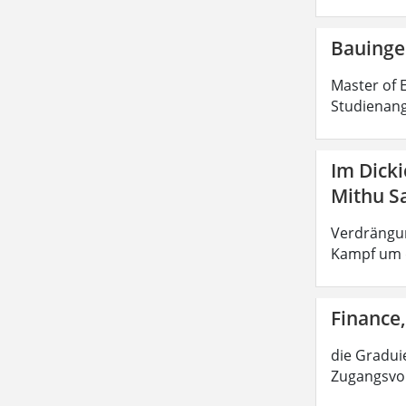
Bauinge
Master of E
Studienang
Im Dick
Mithu S
Verdrängun
Kampf um d
Finance,
die Graduie
Zugangsvor