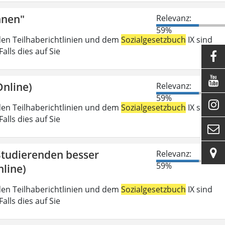
nnen"
Relevanz:
59%
den Teilhaberichtlinien und dem
Sozialgesetzbuch
IX sind
lls dies auf Sie


nline)
Relevanz:
59%

den Teilhaberichtlinien und dem
Sozialgesetzbuch
IX sind
lls dies auf Sie


 Studierenden besser
Relevanz:
59%
line)
den Teilhaberichtlinien und dem
Sozialgesetzbuch
IX sind
lls dies auf Sie