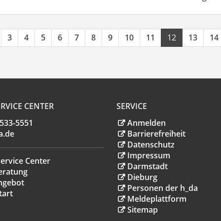
3
4
5
6
7
8
9
10
11
12
13
14
RVICE CENTER
SERVICE
.533-5551
Anmelden
a
.
de
Barrierefreiheit
Datenschutz
Impressum
ervice Center
Darmstadt
eratung
Dieburg
ngebot
Personen der h_da
tart
Meldeplattform
Sitemap