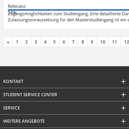
Relevanz:
58%
Zugangsmöglichkeiten zum Studiengang. Eine detaillierte Dar
Zulassungsvoraussetzung für den Masterstudiengang ist ein q
«
1
2
3
4
5
6
7
8
9
10
11
1
KONTAKT
STUDENT SERVICE CENTER
SERVICE
WEITERE ANGEBOTE