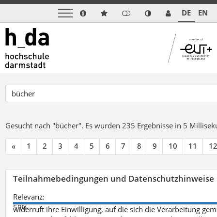
DE
EN
Gesucht nach "bücher".
Es wurden 235 Ergebnisse in 5 Millise
«
1
2
3
4
5
6
7
8
9
10
11
1
Teilnahmebedingungen und Datenschutzhinweise
Relevanz:
59%
widerruft ihre Einwilligung, auf die sich die Verarbeitung ge