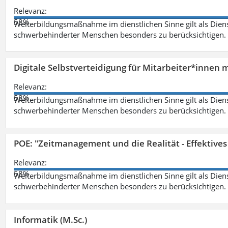
Relevanz:
58%
Weiterbildungsmaßnahme im dienstlichen Sinne gilt als Dien
schwerbehinderter Menschen besonders zu berücksichtigen. Fa
Digitale Selbstverteidigung für Mitarbeiter*innen 
Relevanz:
58%
Weiterbildungsmaßnahme im dienstlichen Sinne gilt als Dien
schwerbehinderter Menschen besonders zu berücksichtigen. Fa
POE: "Zeitmanagement und die Realität - Effektive
Relevanz:
58%
Weiterbildungsmaßnahme im dienstlichen Sinne gilt als Dien
schwerbehinderter Menschen besonders zu berücksichtigen. Fa
Informatik (M.Sc.)