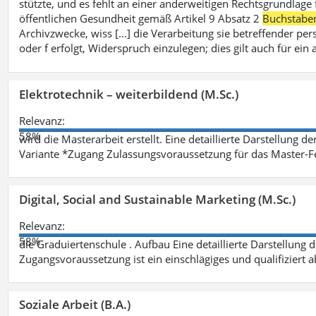
stützte, und es fehlt an einer anderweitigen Rechtsgrundlage 
öffentlichen Gesundheit gemäß Artikel 9 Absatz 2
Buchstabe
Archivzwecke, wiss [...] die Verarbeitung sie betreffender p
oder f erfolgt, Widerspruch einzulegen; dies gilt auch für ei
Elektrotechnik – weiterbildend (M.Sc.)
Relevanz:
58%
wird die Masterarbeit erstellt. Eine detaillierte Darstellung d
Variante *Zugang Zulassungsvoraussetzung für das Master-
Digital, Social and Sustainable Marketing (M.Sc.)
Relevanz:
58%
die Graduiertenschule . Aufbau Eine detaillierte Darstellung 
Zugangsvoraussetzung ist ein einschlägiges und qualifiziert 
Soziale Arbeit (B.A.)