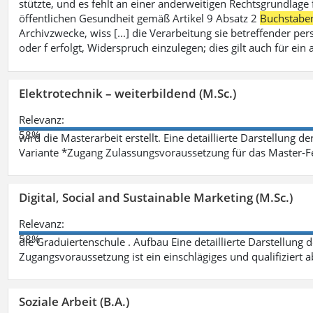
stützte, und es fehlt an einer anderweitigen Rechtsgrundlage 
öffentlichen Gesundheit gemäß Artikel 9 Absatz 2
Buchstabe
Archivzwecke, wiss [...] die Verarbeitung sie betreffender p
oder f erfolgt, Widerspruch einzulegen; dies gilt auch für ei
Elektrotechnik – weiterbildend (M.Sc.)
Relevanz:
58%
wird die Masterarbeit erstellt. Eine detaillierte Darstellung d
Variante *Zugang Zulassungsvoraussetzung für das Master-
Digital, Social and Sustainable Marketing (M.Sc.)
Relevanz:
58%
die Graduiertenschule . Aufbau Eine detaillierte Darstellung 
Zugangsvoraussetzung ist ein einschlägiges und qualifiziert 
Soziale Arbeit (B.A.)