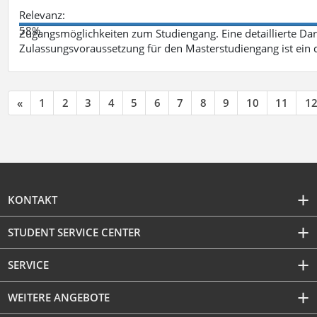
Relevanz:
58%
Zugangsmöglichkeiten zum Studiengang. Eine detaillierte Dar
Zulassungsvoraussetzung für den Masterstudiengang ist ein q
«
1
2
3
4
5
6
7
8
9
10
11
1
KONTAKT
STUDENT SERVICE CENTER
SERVICE
WEITERE ANGEBOTE