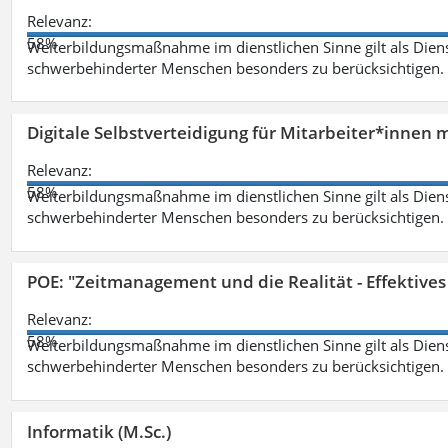
Relevanz:
58%
Weiterbildungsmaßnahme im dienstlichen Sinne gilt als Dien
schwerbehinderter Menschen besonders zu berücksichtigen. Fa
Digitale Selbstverteidigung für Mitarbeiter*innen 
Relevanz:
58%
Weiterbildungsmaßnahme im dienstlichen Sinne gilt als Dien
schwerbehinderter Menschen besonders zu berücksichtigen. Fa
POE: "Zeitmanagement und die Realität - Effektive
Relevanz:
58%
Weiterbildungsmaßnahme im dienstlichen Sinne gilt als Dien
schwerbehinderter Menschen besonders zu berücksichtigen. Fa
Informatik (M.Sc.)