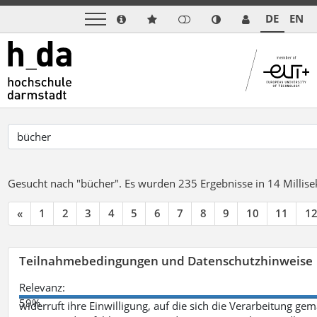
DE
EN
Gesucht nach "bücher".
Es wurden 235 Ergebnisse in 14 Milli
«
1
2
3
4
5
6
7
8
9
10
11
1
Teilnahmebedingungen und Datenschutzhinweise
Relevanz:
59%
widerruft ihre Einwilligung, auf die sich die Verarbeitung ge