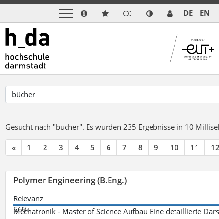
DE
EN
Gesucht nach "bücher".
Es wurden 235 Ergebnisse in 10 Milli
«
1
2
3
4
5
6
7
8
9
10
11
1
Polymer Engineering (B.Eng.)
Relevanz:
56%
Mechatronik - Master of Science Aufbau Eine detaillierte Dars