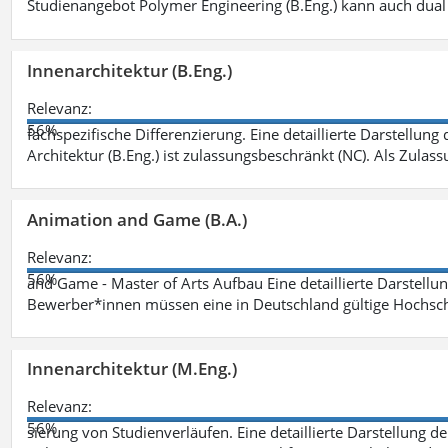
Studienangebot Polymer Engineering (B.Eng.) kann auch dual 
Innenarchitektur (B.Eng.)
Relevanz:
56%
fachspezifische Differenzierung. Eine detaillierte Darstellung
Architektur (B.Eng.) ist zulassungsbeschränkt (NC). Als Zulas
Animation and Game (B.A.)
Relevanz:
56%
and Game - Master of Arts Aufbau Eine detaillierte Darstellu
Bewerber*innen müssen eine in Deutschland gültige Hochsc
Innenarchitektur (M.Eng.)
Relevanz:
56%
sierung von Studienverläufen. Eine detaillierte Darstellung d