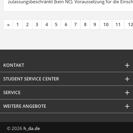
zulassungsbeschränkt (kein NC). Voraussetzung für die Einsch
«
1
2
3
4
5
6
7
8
9
10
11
1
KONTAKT
STUDENT SERVICE CENTER
SERVICE
WEITERE ANGEBOTE
© 2026
h_da.de