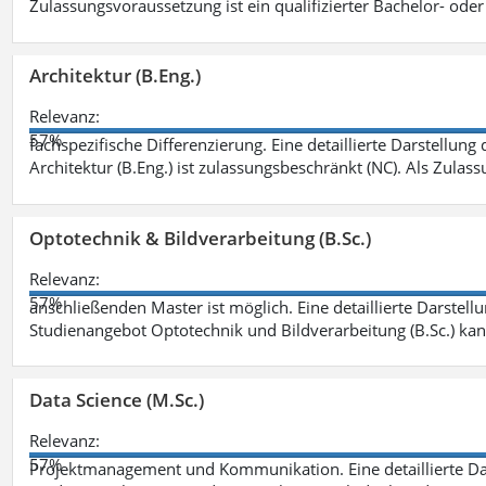
Zulassungsvoraussetzung ist ein qualifizierter Bachelor- od
Architektur (B.Eng.)
Relevanz:
57%
fachspezifische Differenzierung. Eine detaillierte Darstellung
Architektur (B.Eng.) ist zulassungsbeschränkt (NC). Als Zulas
Optotechnik & Bildverarbeitung (B.Sc.)
Relevanz:
57%
anschließenden Master ist möglich. Eine detaillierte Darstell
Studienangebot Optotechnik und Bildverarbeitung (B.Sc.) ka
Data Science (M.Sc.)
Relevanz:
57%
Projektmanagement und Kommunikation. Eine detaillierte Dar