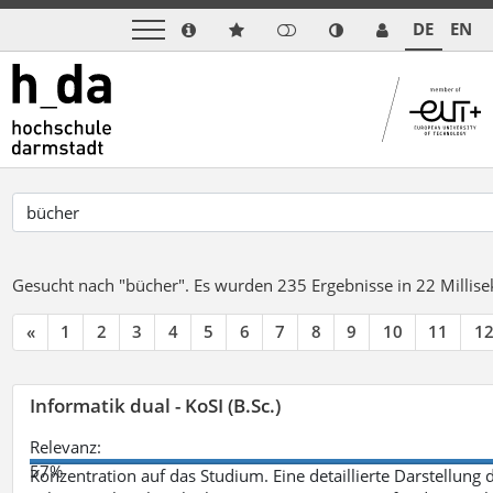
DE
EN
Gesucht nach "bücher".
Es wurden 235 Ergebnisse in 22 Milli
«
1
2
3
4
5
6
7
8
9
10
11
1
Informatik dual - KoSI (B.Sc.)
Relevanz:
57%
Konzentration auf das Studium. Eine detaillierte Darstellung 