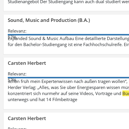
Studienangebot Der Studiengang kann auch dual studiert we
Sound, Music and Production (B.A.)
Relevanz:
57%
Expanded Sound & Music Aufbau Eine detaillierte Darstellung
für den Bachelor-Studiengang ist eine Fachhochschulreife. Ein
Carsten Herbert
Relevanz:
57%
schon früh mein Expertenwissen nach außen tragen wollen“,
Herder Verlag: „Alles, was Sie über Energiesparen wissen mü
konzentriert sich nurmehr auf seine Videos, Vorträge und
Bü
unterwegs und hat 14 Filmbeiträge
Carsten Herbert
Relevanz: