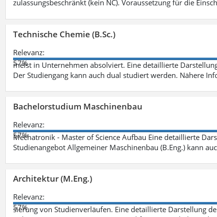
zulassungsbeschränkt (kein NC). Voraussetzung für die Einsch
Technische Chemie (B.Sc.)
Relevanz:
57%
meist in Unternehmen absolviert. Eine detaillierte Darstellun
Der Studiengang kann auch dual studiert werden. Nähere In
Bachelorstudium Maschinenbau
Relevanz:
57%
Mechatronik - Master of Science Aufbau Eine detaillierte Dars
Studienangebot Allgemeiner Maschinenbau (B.Eng.) kann auc
Architektur (M.Eng.)
Relevanz:
57%
sierung von Studienverläufen. Eine detaillierte Darstellung d