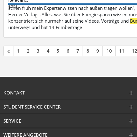
57%
schon früh mein Expertenwissen nach außen tragen wollen“,
Herder Verlag: „Alles, was Sie über Energiesparen wissen mü
konzentriert sich nurmehr auf seine Videos, Vorträge und
Bü
unterwegs und hat 14 Filmbeiträge
«
1
2
3
4
5
6
7
8
9
10
11
1
KONTAKT
STUDENT SERVICE CENTER
SERVICE
WEITERE ANGEBOTE