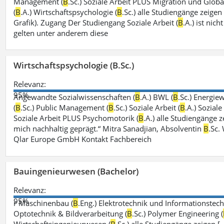
Management (
B
.Sc.) Soziale Arbeit PLUS Migration und Global
(
B
.A.) Wirtschaftspsychologie (
B
.Sc.) alle Studiengänge zeige
Grafik). Zugang Der Studiengang Soziale Arbeit (
B
.A.) ist ni
gelten unter anderem diese
Wirtschaftspsychologie (B.Sc.)
Relevanz:
95%
Angewandte Sozialwissenschaften (
B
.A.) BWL (
B
.Sc.) Energiew
(
B
.Sc.) Public Management (
B
.Sc.) Soziale Arbeit (
B
.A.) Sozial
Soziale Arbeit PLUS Psychomotorik (
B
.A.) alle Studiengänge
mich nachhaltig geprägt.“ Mitra Sanadjian, Absolventin
B
.Sc.
Qlar Europe GmbH Kontakt Fachbereich
Bauingenieurwesen (Bachelor)
Relevanz:
95%
r Maschinenbau (
B
.Eng.) Elektrotechnik und Informationstech
Optotechnik & Bildverarbeitung (
B
.Sc.) Polymer Engineering (