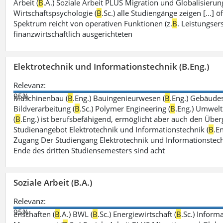
Arbeit (
B
.A.) Soziale Arbeit PLUS Migration und Globalisierung
Wirtschaftspsychologie (
B
.Sc.) alle Studiengänge zeigen [...]
Spektrum reicht von operativen Funktionen (z.
B
. Leistungse
finanzwirtschaftlich ausgerichteten
Elektrotechnik und Informationstechnik (B.Eng.)
Relevanz:
95%
Maschinenbau (
B
.Eng.) Bauingenieurwesen (
B
.Eng.) Gebäude
Bildverarbeitung (
B
.Sc.) Polymer Engineering (
B
.Eng.) Umwelt
(
B
.Eng.) ist berufsbefähigend, ermöglicht aber auch den Über
Studienangebot Elektrotechnik und Informationstechnik (
B
.E
Zugang Der Studiengang Elektrotechnik und Informationstech
Ende des dritten Studiensemesters sind acht
Soziale Arbeit (B.A.)
Relevanz:
95%
enschaften (
B
.A.) BWL (
B
.Sc.) Energiewirtschaft (
B
.Sc.) Inform