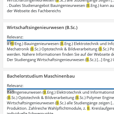
Wirtschaftsingenieurwesen (
B
.Sc.) alle Studiengänge zeigen 
. Duales Studienangebot Bauingenieurwesen (
B
.Eng.) kann a
der Webseite des Fachbereichs
Wirtschaftsingenieurwesen (B.Sc.)
Relevanz:
95%
u (
B
.Eng.) Bauingenieurwesen (
B
.Eng.) Elektrotechnik und Inf
Mechatronik (
B
.Sc.) Optotechnik & Bildverarbeitung (
B
.Sc.) P
werden. Nähere Informationen finden Sie auf der Webseite d
Der Studiengang Wirtschaftsingenieurwesen (
B
.Sc.) [...] En
Bachelorstudium Maschinenbau
Relevanz:
95%
Bauingenieurwesen (
B
.Eng.) Elektrotechnik und Informationst
(
B
.Sc.) Optotechnik & Bildverarbeitung (
B
.Sc.) Polymer Engine
Wirtschaftsingenieurwesen (
B
.Sc.) alle Studiengänge zeigen [
Produktion. Zahlreiche Wahlpflichtmodule, z.
B
. Kreislaufge
individuelle Schwerpunkte.