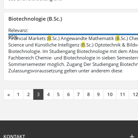
Biotechnologie (B.Sc.)
Relevanz:
95%
Financial Markets (
B
.Sc.) Angewandte Mathematik (
B
.Sc.) Che
Science und Künstliche Intelligenz (
B
.Sc.) Optotechnik & Bildv
Biotechnologie. Im Studiengang Biotechnologie mit dem Absch
Fachbereich Chemie- und Biotechnologie in sieben Semestern 
Sommersemester möglich. Zugang Der Studiengang Biotechno
Zulassungsvoraussetzung gelten unter anderem diese
«
1
2
3
4
5
6
7
8
9
10
11
1
KONTAKT