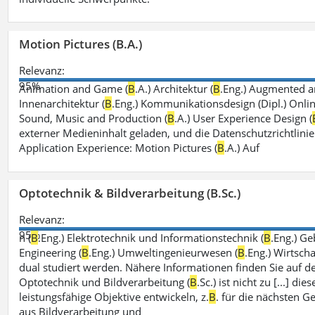
Motion Pictures (B.A.)
Relevanz:
95%
Animation and Game (
B
.A.) Architektur (
B
.Eng.) Augmented an
Innenarchitektur (
B
.Eng.) Kommunikationsdesign (Dipl.) Onli
Sound, Music and Production (
B
.A.) User Experience Design (
externer Medieninhalt geladen, und die Datenschutzrichtlinie
Application Experience: Motion Pictures (
B
.A.) Auf
Optotechnik & Bildverarbeitung (B.Sc.)
Relevanz:
95%
n (
B
.Eng.) Elektrotechnik und Informationstechnik (
B
.Eng.) G
Engineering (
B
.Eng.) Umweltingenieurwesen (
B
.Eng.) Wirtsch
dual studiert werden. Nähere Informationen finden Sie auf 
Optotechnik und Bildverarbeitung (
B
.Sc.) ist nicht zu [...] 
leistungsfähige Objektive entwickeln, z.
B
. für die nächsten 
aus Bildverarbeitung und