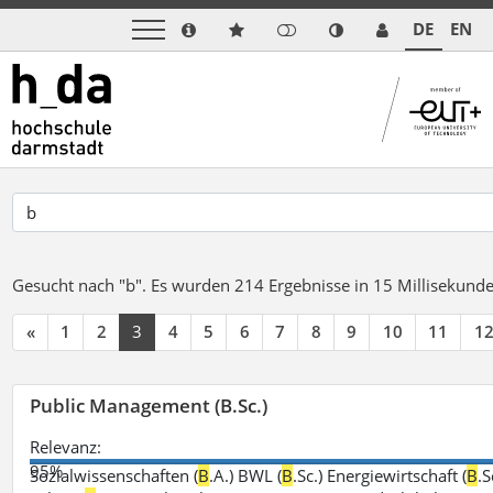
DE
EN
Gesucht nach "b".
Es wurden 214 Ergebnisse in 15 Millisekund
«
1
2
3
4
5
6
7
8
9
10
11
1
Public Management (B.Sc.)
Relevanz:
95%
Sozialwissenschaften (
B
.A.) BWL (
B
.Sc.) Energiewirtschaft (
B
.S