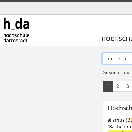
HOCHSCH
Gesucht nach
1
2
3
Hochsch
alismus (B.
(Bachelor o