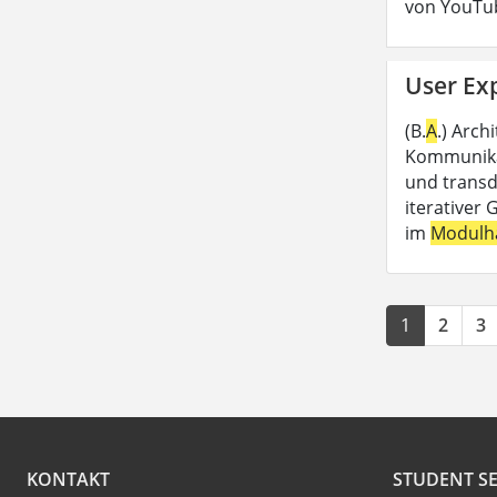
von YouTub
User Exp
(B.
A
.) Arch
Kommunikat
und transdi
iterativer 
im
Modulh
1
2
3
KONTAKT
STUDENT SE