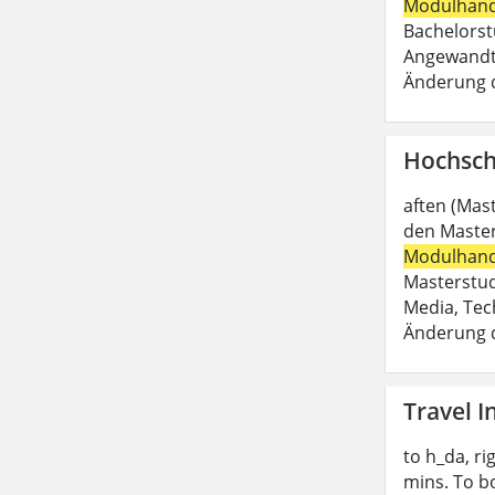
Modulhan
Bachelorst
Angewandte
Änderung d
Hochsch
aften (Mast
den Master
Modulhan
Masterstud
Media, Tec
Änderung d
Travel 
to h_da, ri
mins. To 