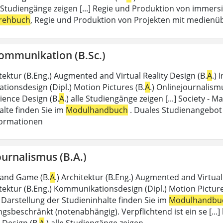
le Studiengänge zeigen [...] Regie und Produktion von immer
rehbuch
, Regie und Produktion von Projekten mit medienüb
ommunikation (B.Sc.)
itektur (B.Eng.) Augmented and Virtual Reality Design (B.
A
.) 
ionsdesign (Dipl.) Motion Pictures (B.
A
.) Onlinejournalism
ience Design (B.
A
.) alle Studiengänge zeigen [...] Society - 
alte finden Sie im
Modulhandbuch
. Duales Studienangebot
formationen
urnalismus (B.A.)
 and Game (B.
A
.) Architektur (B.Eng.) Augmented and Virtual 
tektur (B.Eng.) Kommunikationsdesign (Dipl.) Motion Picture
e Darstellung der Studieninhalte finden Sie im
Modulhandbu
ngsbeschränkt (notenabhängig). Verpflichtend ist ein se [...]
 Design (B.
A
.) alle Studiengänge zeigen