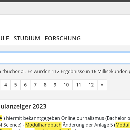
ULE
STUDIUM
FORSCHUNG
 "bücher a".
Es wurden 112 Ergebnisse in 16 Millisekunden
4
5
6
7
8
9
10
11
12
»
ulanzeiger 2023
A
.) hiermit bekanntgegeben Onlinejournalismus (Bachelor of
f Science) -
Modulhandbuch
Änderung der Anlage 5 (
Modul