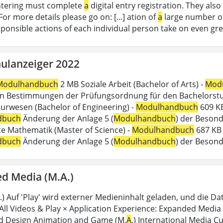
ntering must complete
a
digital entry registration. They als
or more details please go on: [...] ation of
a
large number of 
esponsible actions of each individual person take on even gr
ulanzeiger 2022
Modulhandbuch
2 MB Soziale Arbeit (Bachelor of Arts) -
Mod
 Bestimmungen der Prüfungsordnung für den Bachelorstudi
urwesen (Bachelor of Engineering) -
Modulhandbuch
609 KB
dbuch
Änderung der Anlage 5 (
Modulhandbuch
) der Beson
 Mathematik (Master of Science) -
Modulhandbuch
687 KB 
dbuch
Änderung der Anlage 5 (
Modulhandbuch
) der Beson
d Media (M.A.)
.) Auf 'Play' wird externer Medieninhalt geladen, und die Da
 All Videos & Play × Application Experience: Expanded Media
d Design Animation and Game (M.
A
.) International Media Cu