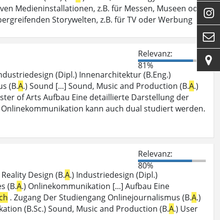
siven Medieninstallationen, z.B. für Messen, Museen oder

ergreifenden Storywelten, z.B. für TV oder Werbung

Relevanz:

81%
Industriedesign (Dipl.) Innenarchitektur (B.Eng.)
us (B.
A
.) Sound [...] Sound, Music and Production (B.
A
.)
Master of Arts Aufbau Eine detaillierte Darstellung der
 Onlinekommunikation kann auch dual studiert werden.
Relevanz:
80%
Reality Design (B.
A
.) Industriedesign (Dipl.)
s (B.
A
.) Onlinekommunikation [...] Aufbau Eine
ch
. Zugang Der Studiengang Onlinejournalismus (B.
A
.)
 kation (B.Sc.) Sound, Music and Production (B.
A
.) User