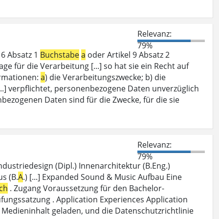
Relevanz:
79%
l 6 Absatz 1
Buchstabe
a
oder Artikel 9 Absatz 2
e für die Verarbeitung [...] so hat sie ein Recht auf
ormationen:
a
) die Verarbeitungszwecke; b) die
..] verpflichtet, personenbezogene Daten unverzüglich
nbezogenen Daten sind für die Zwecke, für die sie
Relevanz:
79%
Industriedesign (Dipl.) Innenarchitektur (B.Eng.)
us (B.
A
.) [...] Expanded Sound & Music Aufbau Eine
ch
. Zugang Voraussetzung für den Bachelor-
rüfungssatzung . Application Experiences Application
er Medieninhalt geladen, und die Datenschutzrichtlinie