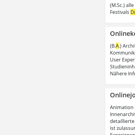
(M.Sc.) al
Festivals
D
Onlinek
(B.
A
.) Arch
Kommunikat
User Exper
Studieninh
Nähere In
Onlinejo
Animation
Innenarchi
detailliert
ist zulassu
Experience