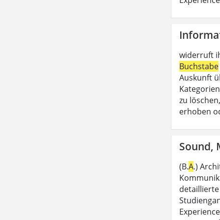
Informa
widerruft i
Buchstabe
Auskunft ü
Kategorien
zu löschen,
erhoben od
Sound, M
(B.
A
.) Arch
Kommunikat
detailliert
Studiengang
Experience