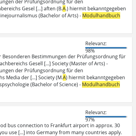
ungen der Prüfungsordnung für den
bereichs Gesel [...] aften (B.
A
.) hiermit bekanntgegeben
inejournalismus (Bachelor of Arts) -
Modulhandbuch
Relevanz:
98%
er Besonderen Bestimmungen der Prüfungsordnung für
Fachbereichs Gesell [...] Society (Master of Arts) -
ungen der Prüfungsordnung für den
hs Media der [...] Society (M.
A
) hiermit bekanntgegeben
spsychologie (Bachelor of Science) -
Modulhandbuch
Relevanz:
97%
od bus connection to Frankfurt airport in approx. 30
you use [...] into Germany from many countries apply.