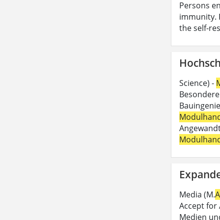
Persons e
immunity. F
the self-r
Hochsch
Science) -
Besonderen
Bauingenie
Modulhan
Angewandte
Modulhan
Expande
Media (M.
A
Accept for
Medien un