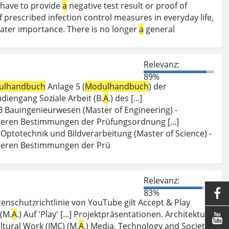
o have to provide
a
negative test result or proof of
prescribed infection control measures in everyday life,
eater importance. There is no longer
a
general
Relevanz:
89%
ulhandbuch
Anlage 5 (
Modulhandbuch
) der
engang Soziale Arbeit (B.
A
.) des [...]
 Bauingenieurwesen (Master of Engineering) -
deren Bestimmungen der Prüfungsordnung [...]
Optotechnik und Bildverarbeitung (Master of Science) -
deren Bestimmungen der Prü
Relevanz:
83%

tenschutzrichtlinie von YouTube gilt Accept & Play
 (M.
A
.) Auf 'Play' [...] Projektpräsentationen. Architektur,

ltural Work (IMC) (M.
A
.) Media, Technology and Society