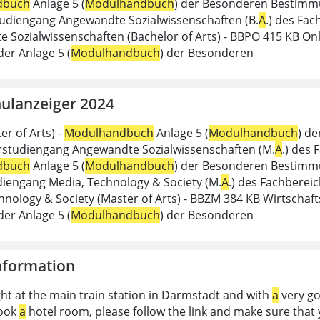
dbuch
Anlage 5 (
Modulhandbuch
) der Besonderen Bestimm
udiengang Angewandte Sozialwissenschaften (B.
A
.) des Fach
 Sozialwissenschaften (Bachelor of Arts) - BBPO 415 KB Onl
er Anlage 5 (
Modulhandbuch
) der Besonderen
ulanzeiger 2024
er of Arts) -
Modulhandbuch
Anlage 5 (
Modulhandbuch
) d
studiengang Angewandte Sozialwissenschaften (M.
A
.) des 
dbuch
Anlage 5 (
Modulhandbuch
) der Besonderen Bestimm
iengang Media, Technology & Society (M.
A
.) des Fachbereic
hnology & Society (Master of Arts) - BBZM 384 KB Wirtschaft
er Anlage 5 (
Modulhandbuch
) der Besonderen
Information
ght at the main train station in Darmstadt and with
a
very go
book
a
hotel room, please follow the link and make sure that 