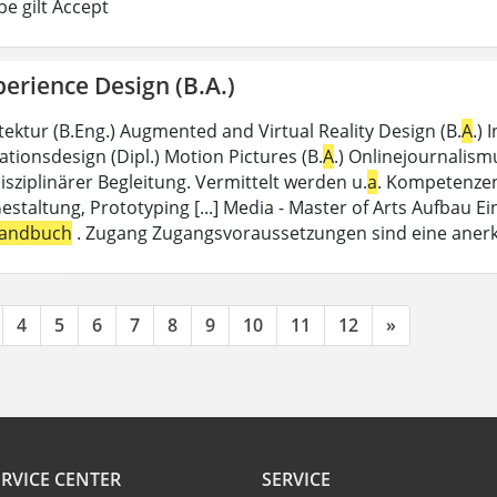
e gilt Accept
erience Design (B.A.)
itektur (B.Eng.) Augmented and Virtual Reality Design (B.
A
.) 
ionsdesign (Dipl.) Motion Pictures (B.
A
.) Onlinejournalism
sziplinärer Begleitung. Vermittelt werden u.
a
. Kompetenzen
Gestaltung, Prototyping [...] Media - Master of Arts Aufbau Ei
andbuch
. Zugang Zugangsvoraussetzungen sind eine aner
4
5
6
7
8
9
10
11
12
»
RVICE CENTER
SERVICE