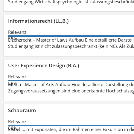
Studiengang Wirtschaftspsychologie ist zulassungsbeschränkt 
Informationsrecht (LL.B.)
Relevanz:
58%
Lizenzrecht – Master of Laws Aufbau Eine detaillierte Darstel
Studiengang ist nicht zulassungsbeschränkt (kein NC). Als Z
User Experience Design (B.A.)
Relevanz:
58%
Media - Master of Arts Aufbau Eine detaillierte Darstellung d
Zugangsvoraussetzungen sind eine anerkannte Hochschulzug
Schauraum
Relevanz:
58%
Seibel ... mit Exponaten, die im Rahmen einer Exkursion in 