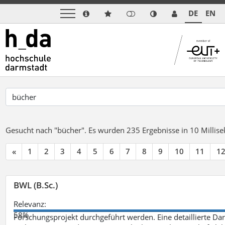
DE
EN
Gesucht nach "bücher".
Es wurden 235 Ergebnisse in 10 Milli
«
1
2
3
4
5
6
7
8
9
10
11
1
BWL (B.Sc.)
Relevanz:
58%
Forschungsprojekt durchgeführt werden. Eine detaillierte Dar