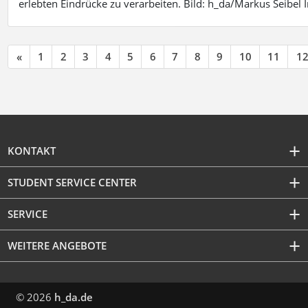
erlebten Eindrücke zu verarbeiten. Bild: h_da/Markus Seibe
«
1
2
3
4
5
6
7
8
9
10
11
1
KONTAKT
STUDENT SERVICE CENTER
SERVICE
WEITERE ANGEBOTE
© 2026
h_da.de