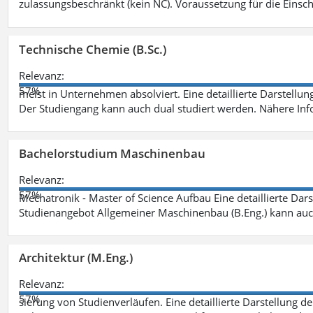
zulassungsbeschränkt (kein NC). Voraussetzung für die Einsch
Technische Chemie (B.Sc.)
Relevanz:
57%
meist in Unternehmen absolviert. Eine detaillierte Darstellun
Der Studiengang kann auch dual studiert werden. Nähere In
Bachelorstudium Maschinenbau
Relevanz:
57%
Mechatronik - Master of Science Aufbau Eine detaillierte Dars
Studienangebot Allgemeiner Maschinenbau (B.Eng.) kann auc
Architektur (M.Eng.)
Relevanz:
57%
sierung von Studienverläufen. Eine detaillierte Darstellung d