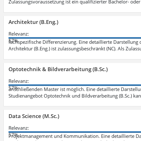
Zulassungsvoraussetzung ist ein qualifizierter Bachelor- od
Architektur (B.Eng.)
Relevanz:
57%
fachspezifische Differenzierung. Eine detaillierte Darstellung
Architektur (B.Eng.) ist zulassungsbeschränkt (NC). Als Zulas
Optotechnik & Bildverarbeitung (B.Sc.)
Relevanz:
57%
anschließenden Master ist möglich. Eine detaillierte Darstell
Studienangebot Optotechnik und Bildverarbeitung (B.Sc.) ka
Data Science (M.Sc.)
Relevanz:
57%
Projektmanagement und Kommunikation. Eine detaillierte Dar