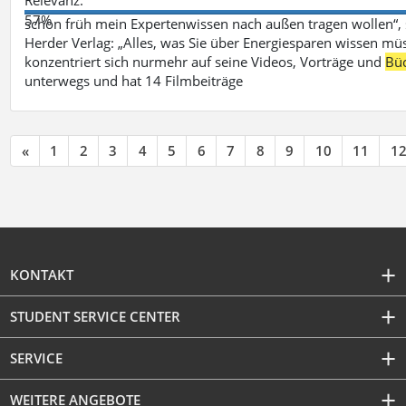
57%
schon früh mein Expertenwissen nach außen tragen wollen“,
Herder Verlag: „Alles, was Sie über Energiesparen wissen mü
konzentriert sich nurmehr auf seine Videos, Vorträge und
Bü
unterwegs und hat 14 Filmbeiträge
«
1
2
3
4
5
6
7
8
9
10
11
1
KONTAKT
STUDENT SERVICE CENTER
SERVICE
WEITERE ANGEBOTE