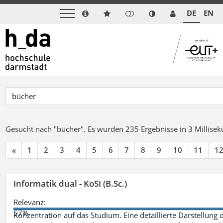
DE
EN
Gesucht nach "bücher".
Es wurden 235 Ergebnisse in 3 Millise
«
1
2
3
4
5
6
7
8
9
10
11
1
Informatik dual - KoSI (B.Sc.)
Relevanz:
57%
Konzentration auf das Studium. Eine detaillierte Darstellung 