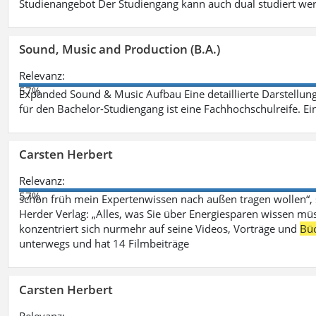
Studienangebot Der Studiengang kann auch dual studiert we
Sound, Music and Production (B.A.)
Relevanz:
57%
Expanded Sound & Music Aufbau Eine detaillierte Darstellung
für den Bachelor-Studiengang ist eine Fachhochschulreife. Ein
Carsten Herbert
Relevanz:
57%
schon früh mein Expertenwissen nach außen tragen wollen“,
Herder Verlag: „Alles, was Sie über Energiesparen wissen mü
konzentriert sich nurmehr auf seine Videos, Vorträge und
Bü
unterwegs und hat 14 Filmbeiträge
Carsten Herbert
Relevanz: