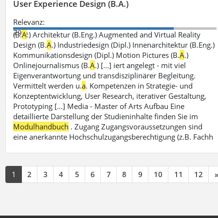
User Experience Design (B.A.)
Relevanz:
79%
(B.
A
.) Architektur (B.Eng.) Augmented and Virtual Reality
Design (B.
A
.) Industriedesign (Dipl.) Innenarchitektur (B.Eng.)
Kommunikationsdesign (Dipl.) Motion Pictures (B.
A
.)
Onlinejournalismus (B.
A
.) [...] iert angelegt - mit viel
Eigenverantwortung und transdisziplinärer Begleitung.
Vermittelt werden u.
a
. Kompetenzen in Strategie- und
Konzeptentwicklung, User Research, iterativer Gestaltung,
Prototyping [...] Media - Master of Arts Aufbau Eine
detaillierte Darstellung der Studieninhalte finden Sie im
Modulhandbuch
. Zugang Zugangsvoraussetzungen sind
eine anerkannte Hochschulzugangsberechtigung (z.B. Fachh
1
2
3
4
5
6
7
8
9
10
11
12