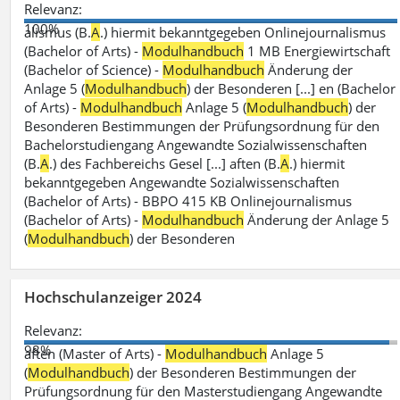
Relevanz:
100%
alismus (B.
A
.) hiermit bekanntgegeben Onlinejournalismus
(Bachelor of Arts) -
Modulhandbuch
1 MB Energiewirtschaft
(Bachelor of Science) -
Modulhandbuch
Änderung der
Anlage 5 (
Modulhandbuch
) der Besonderen [...] en (Bachelor
of Arts) -
Modulhandbuch
Anlage 5 (
Modulhandbuch
) der
Besonderen Bestimmungen der Prüfungsordnung für den
Bachelorstudiengang Angewandte Sozialwissenschaften
(B.
A
.) des Fachbereichs Gesel [...] aften (B.
A
.) hiermit
bekanntgegeben Angewandte Sozialwissenschaften
(Bachelor of Arts) - BBPO 415 KB Onlinejournalismus
(Bachelor of Arts) -
Modulhandbuch
Änderung der Anlage 5
(
Modulhandbuch
) der Besonderen
Hochschulanzeiger 2024
Relevanz:
98%
aften (Master of Arts) -
Modulhandbuch
Anlage 5
(
Modulhandbuch
) der Besonderen Bestimmungen der
Prüfungsordnung für den Masterstudiengang Angewandte