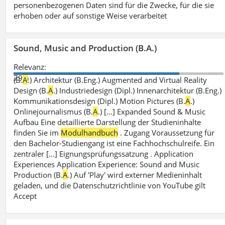
personenbezogenen Daten sind für die Zwecke, für die sie
erhoben oder auf sonstige Weise verarbeitet
Sound, Music and Production (B.A.)
Relevanz:
79%
(B.
A
.) Architektur (B.Eng.) Augmented and Virtual Reality
Design (B.
A
.) Industriedesign (Dipl.) Innenarchitektur (B.Eng.)
Kommunikationsdesign (Dipl.) Motion Pictures (B.
A
.)
Onlinejournalismus (B.
A
.) [...] Expanded Sound & Music
Aufbau Eine detaillierte Darstellung der Studieninhalte
finden Sie im
Modulhandbuch
. Zugang Voraussetzung für
den Bachelor-Studiengang ist eine Fachhochschulreife. Ein
zentraler [...] Eignungsprüfungssatzung . Application
Experiences Application Experience: Sound and Music
Production (B.
A
.) Auf 'Play' wird externer Medieninhalt
geladen, und die Datenschutzrichtlinie von YouTube gilt
Accept