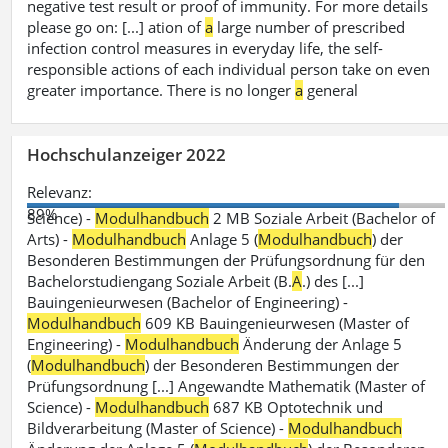
negative test result or proof of immunity. For more details
please go on: [...] ation of
a
large number of prescribed
infection control measures in everyday life, the self-
responsible actions of each individual person take on even
greater importance. There is no longer
a
general
Hochschulanzeiger 2022
Relevanz:
89%
Science) -
Modulhandbuch
2 MB Soziale Arbeit (Bachelor of
Arts) -
Modulhandbuch
Anlage 5 (
Modulhandbuch
) der
Besonderen Bestimmungen der Prüfungsordnung für den
Bachelorstudiengang Soziale Arbeit (B.
A
.) des [...]
Bauingenieurwesen (Bachelor of Engineering) -
Modulhandbuch
609 KB Bauingenieurwesen (Master of
Engineering) -
Modulhandbuch
Änderung der Anlage 5
(
Modulhandbuch
) der Besonderen Bestimmungen der
Prüfungsordnung [...] Angewandte Mathematik (Master of
Science) -
Modulhandbuch
687 KB Optotechnik und
Bildverarbeitung (Master of Science) -
Modulhandbuch