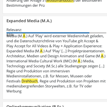
Änderung der Anlage 5 (
Modulhandbuch
) der Besonderen
Bestimmungen der Prü
Expanded Media (M.A.)
Relevanz:
83%
Media (M.
A
.) Auf 'Play' wird externer Medieninhalt geladen,
und die Datenschutzrichtlinie von YouTube gilt Accept &
Play Accept for All Videos & Play × Application Experience:
Expanded Media (M.
A
.) Auf 'Play' [...] Projektpräsentationen.
Architektur, Medien und Design Animation and Game (M.
A
.)
International Media Cultural Work (IMC) (M.
A
.) Media,
Technology and Society (M.Sc.) alle Studiengänge zeigen [...]
Regie und Produktion von immersiven
Medieninstallationen, z.B. für Messen, Museen oder
Festivals
Drehbuch
, Regie und Produktion von Projekten mit
medienübergreifenden Storywelten, z.B. für TV oder
Werbung
Onlinekommunikation (B.Sc.)