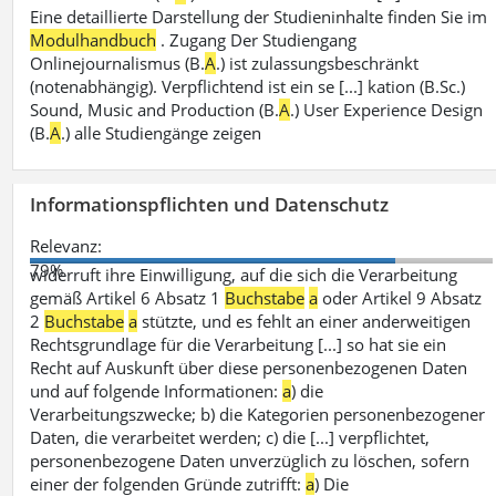
Eine detaillierte Darstellung der Studieninhalte finden Sie im
Modulhandbuch
. Zugang Der Studiengang
Onlinejournalismus (B.
A
.) ist zulassungsbeschränkt
(notenabhängig). Verpflichtend ist ein se [...] kation (B.Sc.)
Sound, Music and Production (B.
A
.) User Experience Design
(B.
A
.) alle Studiengänge zeigen
Informationspflichten und Datenschutz
Relevanz:
79%
widerruft ihre Einwilligung, auf die sich die Verarbeitung
gemäß Artikel 6 Absatz 1
Buchstabe
a
oder Artikel 9 Absatz
2
Buchstabe
a
stützte, und es fehlt an einer anderweitigen
Rechtsgrundlage für die Verarbeitung [...] so hat sie ein
Recht auf Auskunft über diese personenbezogenen Daten
und auf folgende Informationen:
a
) die
Verarbeitungszwecke; b) die Kategorien personenbezogener
Daten, die verarbeitet werden; c) die [...] verpflichtet,
personenbezogene Daten unverzüglich zu löschen, sofern
einer der folgenden Gründe zutrifft:
a
) Die