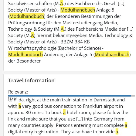
Sozialwissenschaften (M.
A
.) des Fachbereichs Gesell [...]
Society (Master of Arts) -
Modulhandbuch
Anlage 5
(
Modulhandbuch
) der Besonderen Bestimmungen der
Prüfungsordnung für den Masterstudiengang Media,
Technology & Society (M.
A
.) des Fachbereichs Media der [...]
Society (M.
A
) hiermit bekanntgegeben Media, Technology &
Society (Master of Arts) - BBZM 384 KB
Wirtschaftspsychologie (Bachelor of Science) -
Modulhandbuch
Änderung der Anlage 5 (
Modulhandbuch
)
der Besonderen
Travel Information
Relevanz:
97%
to h_da, right at the main train station in Darmstadt and
with
a
very good bus connection to Frankfurt airport in
approx. 30 mins. To book
a
hotel room, please follow the
link and make sure that you use [...] into Germany from
many countries apply. Persons entering must complete
a
digital entry registration. They also have to provide
a