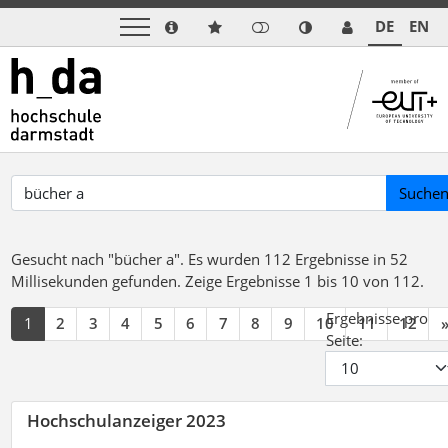
DE
EN
Suche
Gesucht nach "bücher a".
Es wurden 112 Ergebnisse in 52
Millisekunden gefunden.
Zeige Ergebnisse 1 bis 10 von 112.
Ergebnisse pro
1
2
3
4
5
6
7
8
9
10
11
12
Seite:
Hochschulanzeiger 2023