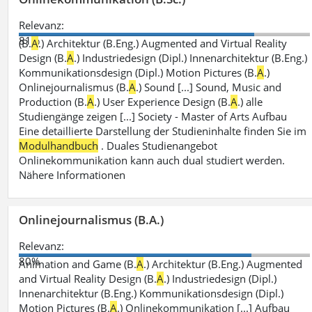
Relevanz:
81%
(B.
A
.) Architektur (B.Eng.) Augmented and Virtual Reality
Design (B.
A
.) Industriedesign (Dipl.) Innenarchitektur (B.Eng.)
Kommunikationsdesign (Dipl.) Motion Pictures (B.
A
.)
Onlinejournalismus (B.
A
.) Sound [...] Sound, Music and
Production (B.
A
.) User Experience Design (B.
A
.) alle
Studiengänge zeigen [...] Society - Master of Arts Aufbau
Eine detaillierte Darstellung der Studieninhalte finden Sie im
Modulhandbuch
. Duales Studienangebot
Onlinekommunikation kann auch dual studiert werden.
Nähere Informationen
Onlinejournalismus (B.A.)
Relevanz:
80%
Animation and Game (B.
A
.) Architektur (B.Eng.) Augmented
and Virtual Reality Design (B.
A
.) Industriedesign (Dipl.)
Innenarchitektur (B.Eng.) Kommunikationsdesign (Dipl.)
Motion Pictures (B.
A
.) Onlinekommunikation [...] Aufbau