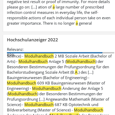
negative test result or proof of immunity. For more details
please go on: [...] ation of
a
large number of prescribed
infection control measures in everyday life, the self-
responsible actions of each individual person take on even
greater importance. There is no longer
a
general
Hochschulanzeiger 2022
Relevanz:
89%
Science) -
Modulhandbuch
2 MB Soziale Arbeit (Bachelor of
Arts) -
Modulhandbuch
Anlage 5 (
Modulhandbuch
) der
Besonderen Bestimmungen der Prüfungsordnung für den
Bachelorstudiengang Soziale Arbeit (B.
A
.) des [...]
Bauingenieurwesen (Bachelor of Engineering) -
Modulhandbuch
609 KB Bauingenieurwesen (Master of
Engineering) -
Modulhandbuch
Änderung der Anlage 5
(
Modulhandbuch
) der Besonderen Bestimmungen der
Prüfungsordnung [...] Angewandte Mathematik (Master of
Science) -
Modulhandbuch
687 KB Optotechnik und
Bildverarbeitung (Master of Science) -
Modulhandbuch