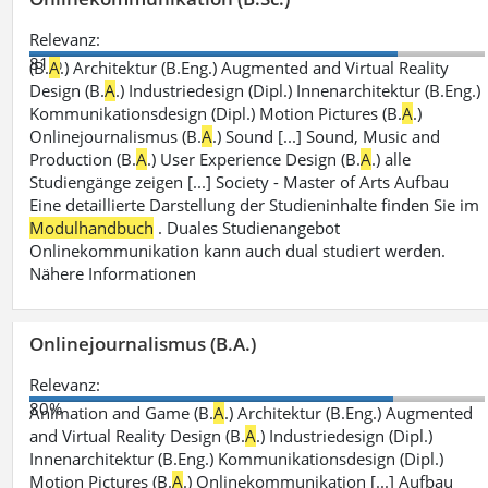
Relevanz:
81%
(B.
A
.) Architektur (B.Eng.) Augmented and Virtual Reality
Design (B.
A
.) Industriedesign (Dipl.) Innenarchitektur (B.Eng.)
Kommunikationsdesign (Dipl.) Motion Pictures (B.
A
.)
Onlinejournalismus (B.
A
.) Sound [...] Sound, Music and
Production (B.
A
.) User Experience Design (B.
A
.) alle
Studiengänge zeigen [...] Society - Master of Arts Aufbau
Eine detaillierte Darstellung der Studieninhalte finden Sie im
Modulhandbuch
. Duales Studienangebot
Onlinekommunikation kann auch dual studiert werden.
Nähere Informationen
Onlinejournalismus (B.A.)
Relevanz:
80%
Animation and Game (B.
A
.) Architektur (B.Eng.) Augmented
and Virtual Reality Design (B.
A
.) Industriedesign (Dipl.)
Innenarchitektur (B.Eng.) Kommunikationsdesign (Dipl.)
Motion Pictures (B.
A
.) Onlinekommunikation [...] Aufbau