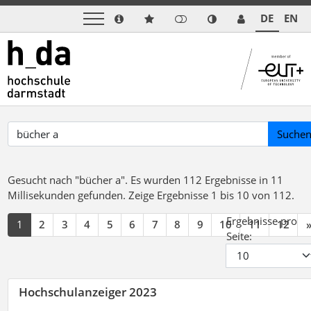
DE
EN
Suche
Gesucht nach "bücher a".
Es wurden 112 Ergebnisse in 11
Millisekunden gefunden.
Zeige Ergebnisse 1 bis 10 von 112.
Ergebnisse pro
1
2
3
4
5
6
7
8
9
10
11
12
Seite:
Hochschulanzeiger 2023