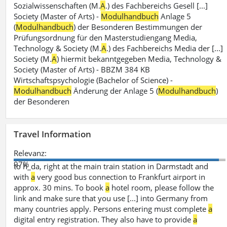
Sozialwissenschaften (M.
A
.) des Fachbereichs Gesell [...]
Society (Master of Arts) -
Modulhandbuch
Anlage 5
(
Modulhandbuch
) der Besonderen Bestimmungen der
Prüfungsordnung für den Masterstudiengang Media,
Technology & Society (M.
A
.) des Fachbereichs Media der [...]
Society (M.
A
) hiermit bekanntgegeben Media, Technology &
Society (Master of Arts) - BBZM 384 KB
Wirtschaftspsychologie (Bachelor of Science) -
Modulhandbuch
Änderung der Anlage 5 (
Modulhandbuch
)
der Besonderen
Travel Information
Relevanz:
97%
to h_da, right at the main train station in Darmstadt and
with
a
very good bus connection to Frankfurt airport in
approx. 30 mins. To book
a
hotel room, please follow the
link and make sure that you use [...] into Germany from
many countries apply. Persons entering must complete
a
digital entry registration. They also have to provide
a