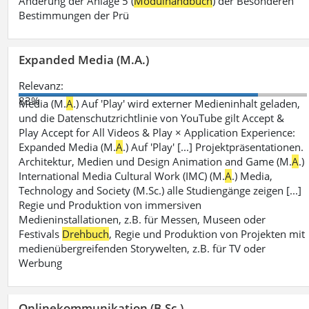
Änderung der Anlage 5 (
Modulhandbuch
) der Besonderen
Bestimmungen der Prü
Expanded Media (M.A.)
Relevanz:
83%
Media (M.
A
.) Auf 'Play' wird externer Medieninhalt geladen,
und die Datenschutzrichtlinie von YouTube gilt Accept &
Play Accept for All Videos & Play × Application Experience:
Expanded Media (M.
A
.) Auf 'Play' [...] Projektpräsentationen.
Architektur, Medien und Design Animation and Game (M.
A
.)
International Media Cultural Work (IMC) (M.
A
.) Media,
Technology and Society (M.Sc.) alle Studiengänge zeigen [...]
Regie und Produktion von immersiven
Medieninstallationen, z.B. für Messen, Museen oder
Festivals
Drehbuch
, Regie und Produktion von Projekten mit
medienübergreifenden Storywelten, z.B. für TV oder
Werbung
Onlinekommunikation (B.Sc.)