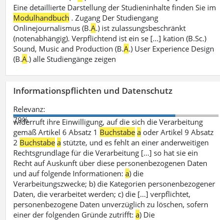
Eine detaillierte Darstellung der Studieninhalte finden Sie im
Modulhandbuch
. Zugang Der Studiengang
Onlinejournalismus (B.
A
.) ist zulassungsbeschränkt
(notenabhängig). Verpflichtend ist ein se [...] kation (B.Sc.)
Sound, Music and Production (B.
A
.) User Experience Design
(B.
A
.) alle Studiengänge zeigen
Informationspflichten und Datenschutz
Relevanz:
79%
widerruft ihre Einwilligung, auf die sich die Verarbeitung
gemäß Artikel 6 Absatz 1
Buchstabe
a
oder Artikel 9 Absatz
2
Buchstabe
a
stützte, und es fehlt an einer anderweitigen
Rechtsgrundlage für die Verarbeitung [...] so hat sie ein
Recht auf Auskunft über diese personenbezogenen Daten
und auf folgende Informationen:
a
) die
Verarbeitungszwecke; b) die Kategorien personenbezogener
Daten, die verarbeitet werden; c) die [...] verpflichtet,
personenbezogene Daten unverzüglich zu löschen, sofern
einer der folgenden Gründe zutrifft:
a
) Die