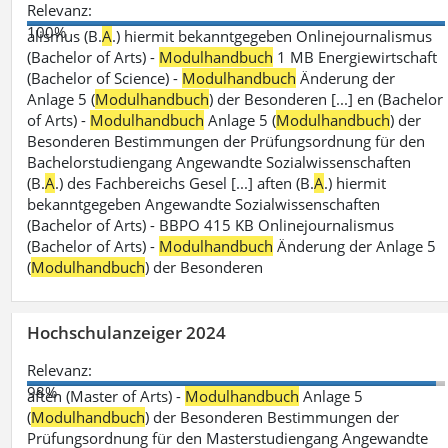
Relevanz:
100%
alismus (B.
A
.) hiermit bekanntgegeben Onlinejournalismus
(Bachelor of Arts) -
Modulhandbuch
1 MB Energiewirtschaft
(Bachelor of Science) -
Modulhandbuch
Änderung der
Anlage 5 (
Modulhandbuch
) der Besonderen [...] en (Bachelor
of Arts) -
Modulhandbuch
Anlage 5 (
Modulhandbuch
) der
Besonderen Bestimmungen der Prüfungsordnung für den
Bachelorstudiengang Angewandte Sozialwissenschaften
(B.
A
.) des Fachbereichs Gesel [...] aften (B.
A
.) hiermit
bekanntgegeben Angewandte Sozialwissenschaften
(Bachelor of Arts) - BBPO 415 KB Onlinejournalismus
(Bachelor of Arts) -
Modulhandbuch
Änderung der Anlage 5
(
Modulhandbuch
) der Besonderen
Hochschulanzeiger 2024
Relevanz:
98%
aften (Master of Arts) -
Modulhandbuch
Anlage 5
(
Modulhandbuch
) der Besonderen Bestimmungen der
Prüfungsordnung für den Masterstudiengang Angewandte