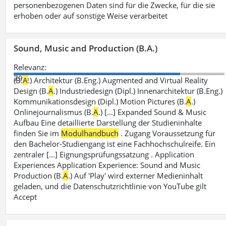
personenbezogenen Daten sind für die Zwecke, für die sie
erhoben oder auf sonstige Weise verarbeitet
Sound, Music and Production (B.A.)
Relevanz:
79%
(B.
A
.) Architektur (B.Eng.) Augmented and Virtual Reality
Design (B.
A
.) Industriedesign (Dipl.) Innenarchitektur (B.Eng.)
Kommunikationsdesign (Dipl.) Motion Pictures (B.
A
.)
Onlinejournalismus (B.
A
.) [...] Expanded Sound & Music
Aufbau Eine detaillierte Darstellung der Studieninhalte
finden Sie im
Modulhandbuch
. Zugang Voraussetzung für
den Bachelor-Studiengang ist eine Fachhochschulreife. Ein
zentraler [...] Eignungsprüfungssatzung . Application
Experiences Application Experience: Sound and Music
Production (B.
A
.) Auf 'Play' wird externer Medieninhalt
geladen, und die Datenschutzrichtlinie von YouTube gilt
Accept