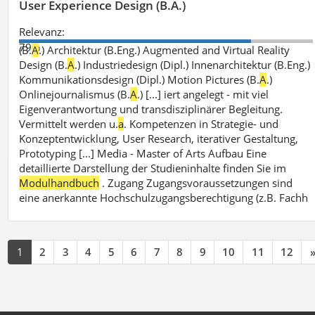
User Experience Design (B.A.)
Relevanz:
79%
(B.
A
.) Architektur (B.Eng.) Augmented and Virtual Reality
Design (B.
A
.) Industriedesign (Dipl.) Innenarchitektur (B.Eng.)
Kommunikationsdesign (Dipl.) Motion Pictures (B.
A
.)
Onlinejournalismus (B.
A
.) [...] iert angelegt - mit viel
Eigenverantwortung und transdisziplinärer Begleitung.
Vermittelt werden u.
a
. Kompetenzen in Strategie- und
Konzeptentwicklung, User Research, iterativer Gestaltung,
Prototyping [...] Media - Master of Arts Aufbau Eine
detaillierte Darstellung der Studieninhalte finden Sie im
Modulhandbuch
. Zugang Zugangsvoraussetzungen sind
eine anerkannte Hochschulzugangsberechtigung (z.B. Fachh
1
2
3
4
5
6
7
8
9
10
11
12