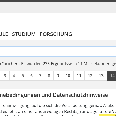
ULE
STUDIUM
FORSCHUNG
 "bücher".
Es wurden 235 Ergebnisse in 11 Millisekunden g
3
4
5
6
7
8
9
10
11
12
13
14
mebedingungen und Datenschutzhinweise
hre Einwilligung, auf die sich die Verarbeitung gemäß Artike
d es fehlt an einer anderweitigen Rechtsgrundlage für die V