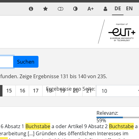
DE
EN
A+
Suchen
efunden.
Zeige Ergebnisse 131 bis 140 von 235.
Ergebnisse pro Seite:
15
16
17
18
19
20
21
22
23
24
Relevanz:
59%
l 6 Absatz 1
Buchstabe
a oder Artikel 9 Absatz 2
Buchstabe
a
erarbeitung [...] Gründen des öffentlichen Interesses im