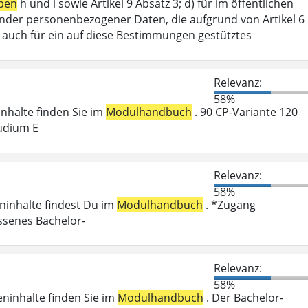
ben
h und i sowie Artikel 9 Absatz 3; d) für im öffentlichen
ffender personenbezogener Daten, die aufgrund von Artikel 6
lt auch für ein auf diese Bestimmungen gestütztes
Relevanz:
58%
ninhalte finden Sie im
Modulhandbuch
. 90 CP-Variante 120
udium E
Relevanz:
58%
eninhalte findest Du im
Modulhandbuch
. *Zugang
ossenes Bachelor-
Relevanz:
58%
eninhalte finden Sie im
Modulhandbuch
. Der Bachelor-