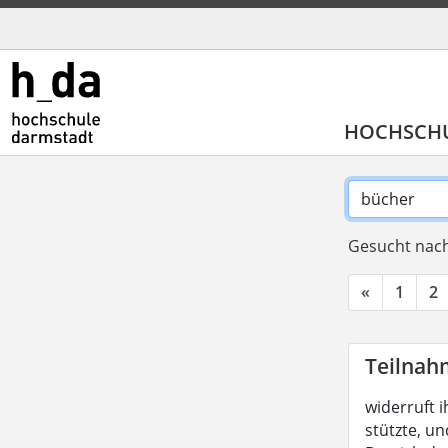
HOCHSCH
Gesucht nach
«
1
2
Teilnah
widerruft i
stützte, un