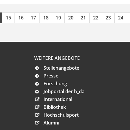
15
16
17
18
19
20
21
22
23
24
WEITERE ANGEBOTE
Stellenangebote
Presse
Forschung
Jobportal der h_da
International
Bibliothek
Hochschulsport
Alumni