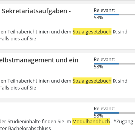
t Sekretariatsaufgaben -
Relevanz:
58%
den Teilhaberichtlinien und dem
Sozialgesetzbuch
IX sind
lls dies auf Sie
 Selbstmanagement und ein
Relevanz:
58%
den Teilhaberichtlinien und dem
Sozialgesetzbuch
IX sind
lls dies auf Sie
Relevanz:
58%
der Studieninhalte finden Sie im
Modulhandbuch
. *Zugang
rter Bachelorabschluss