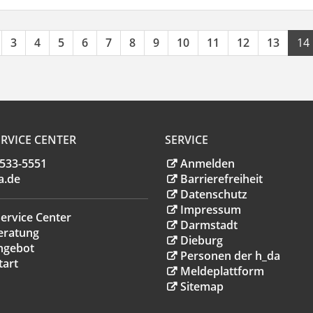
3
4
5
6
7
8
9
10
11
12
13
14
RVICE CENTER
SERVICE
.533-5551
Anmelden
a
.
de
Barrierefreiheit
Datenschutz
Impressum
ervice Center
Darmstadt
eratung
Dieburg
ngebot
Personen der h_da
tart
Meldeplattform
Sitemap