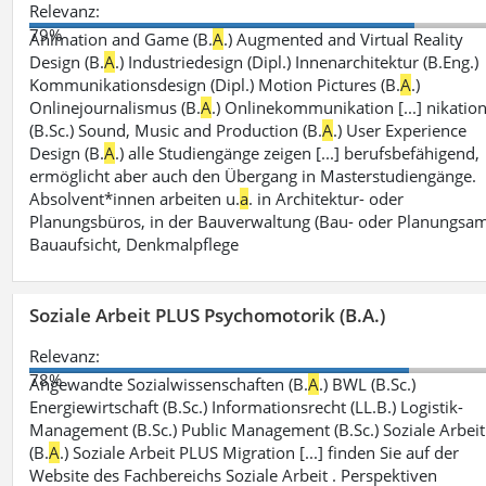
Relevanz:
79%
Animation and Game (B.
A
.) Augmented and Virtual Reality
Design (B.
A
.) Industriedesign (Dipl.) Innenarchitektur (B.Eng.)
Kommunikationsdesign (Dipl.) Motion Pictures (B.
A
.)
Onlinejournalismus (B.
A
.) Onlinekommunikation [...] nikatio
(B.Sc.) Sound, Music and Production (B.
A
.) User Experience
Design (B.
A
.) alle Studiengänge zeigen [...] berufsbefähigend,
ermöglicht aber auch den Übergang in Masterstudiengänge.
Absolvent*innen arbeiten u.
a
. in Architektur- oder
Planungsbüros, in der Bauverwaltung (Bau- oder Planungsam
Bauaufsicht, Denkmalpflege
Soziale Arbeit PLUS Psychomotorik (B.A.)
Relevanz:
78%
Angewandte Sozialwissenschaften (B.
A
.) BWL (B.Sc.)
Energiewirtschaft (B.Sc.) Informationsrecht (LL.B.) Logistik-
Management (B.Sc.) Public Management (B.Sc.) Soziale Arbeit
(B.
A
.) Soziale Arbeit PLUS Migration [...] finden Sie auf der
Website des Fachbereichs Soziale Arbeit . Perspektiven