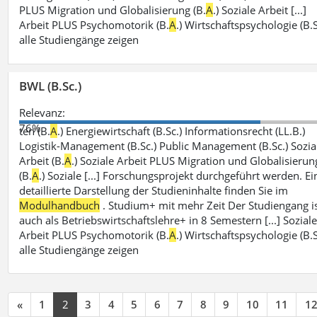
PLUS Migration und Globalisierung (B.
A
.) Soziale Arbeit [...]
Arbeit PLUS Psychomotorik (B.
A
.) Wirtschaftspsychologie (B.S
alle Studiengänge zeigen
BWL (B.Sc.)
Relevanz:
76%
ten (B.
A
.) Energiewirtschaft (B.Sc.) Informationsrecht (LL.B.)
Logistik-Management (B.Sc.) Public Management (B.Sc.) Sozia
Arbeit (B.
A
.) Soziale Arbeit PLUS Migration und Globalisierun
(B.
A
.) Soziale [...] Forschungsprojekt durchgeführt werden. Ei
detaillierte Darstellung der Studieninhalte finden Sie im
Modulhandbuch
. Studium+ mit mehr Zeit Der Studiengang i
auch als Betriebswirtschaftslehre+ in 8 Semestern [...] Sozial
Arbeit PLUS Psychomotorik (B.
A
.) Wirtschaftspsychologie (B.S
alle Studiengänge zeigen
«
1
2
3
4
5
6
7
8
9
10
11
1