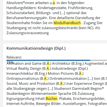
Absolvent*innen arbeiten u.
a
. in den folgenden
Handlungsfeldern: Kindertagesstätte, Frühförderung,
Schulsozialarbeit, Bildungs- und [...] optional das
Berufsanerkennungsjahr. Eine detaillierte Darstellung der
Studieninhalte finden Sie im
Modulhandbuch
. Zugang Der
Studiengang ist nicht zulassungsbeschränkt (kein NC). Als
Zulassungsvoraussetzung
Kommunikationsdesign (Dipl.)
Relevanz:
78%
Animation and Game (B.
A
.) Architektur (B.Eng.) Augmented 
Virtual Reality Design (B.
A
.) Industriedesign (Dipl.)
Innenarchitektur (B.Eng.) Motion Pictures (B.
A
.)
Onlinejournalismus (B.
A
.) Onlinekommunikation [...] tion (B.S
Sound, Music and Production (B.
A
.) User Experience Design (
alle Studiengänge zeigen [...] Studienort Darmstadt Beginn*
Studienbeginn Wintersemester Sprache DE Zulassung
Eignungsprüfung Inhalt
Bücher
, Plakate, Erscheinungsbilder,
Internet-Auftritte, Bewegte Bilder, Ausstellungen, Fotografien