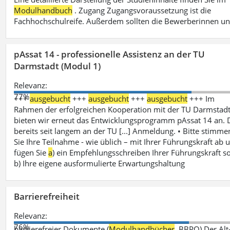
Modulhandbuch
. Zugang Zugangsvoraussetzung ist die
Fachhochschulreife. Außerdem sollten die Bewerberinnen u
pAssat 14 - professionelle Assistenz an der TU
Darmstadt (Modul 1)
Relevanz:
77%
+++
ausgebucht
+++
ausgebucht
+++
ausgebucht
+++ Im
Rahmen der erfolgreichen Kooperation mit der TU Darmstad
bieten wir erneut das Entwicklungsprogramm pAssat 14 an. 
bereits seit langem an der TU [...] Anmeldung. • Bitte stimme
Sie Ihre Teilnahme - wie üblich – mit Ihrer Führungskraft ab 
fügen Sie
a
) ein Empfehlungsschreiben Ihrer Führungskraft s
b) Ihre eigene ausformulierte Erwartungshaltung
Barrierefreiheit
Relevanz:
76%
barrierefreier Dokumente (
Modulhandbücher
, BBPO) Der Alt