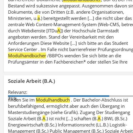
Bestand wird sukzessive angepasst. Ausgenommen davon si
Dokumente, die von Dritten (z.B. andere Organisationen,
Ministerien, u.
a
.) bereitgestellt werden [...] die nicht über das
zentrale Web Content-Management-System (Web-CMS, betre
durch Webdienste [ITDu
A
]) der Hochschule Darmstadt
angeboten werden. Stand der Vereinbarkeit mit den
Anforderungen Diese Website [...] sich bitte an das Student
Service Center . Im Falle nicht barrierefreier Prüfungsordnun
Modulhandbücher
/BBPOs wenden Sie sich bitte an die
Prüfungsämter in den Fachbereichen* oder stellen Sie Ihre
Soziale Arbeit (B.A.)
Relevanz:
76%
finden Sie im
Modulhandbuch
. Der Bachelor-Abschluss ist
berufsbefähigend, ermöglicht aber auch den Übergang in
Masterstudiengänge (siehe Grafik). Zugang Der Studiengang
Soziale Arbeit (B.
A
.) ist nicht [...] schaften (B.
A
.) BWL (B.Sc.)
Energiewirtschaft (B.Sc.) Informationsrecht (LL.B.) Logistik-
Management (B.Sc.) Public Management (B.Sc.) Soziale Arbeit