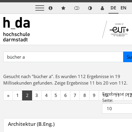
DE
EN
Su
Gesucht nach "bücher a".
Es wurden 112 Ergebnisse in 19
Millisekunden gefunden.
Zeige Ergebnisse 11 bis 20 von 112.
Ergebnisse pr
«
1
2
3
4
5
6
7
8
9
10
11
1
Seite:
Architektur (B.Eng.)