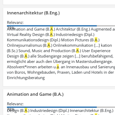
Innenarchitektur (B.Eng.)
Relevanz:
78%
Animation and Game (B.
A
.) Architektur (B.Eng.) Augmented 
Virtual Reality Design (B.
A
.) Industriedesign (Dipl.)
Kommunikationsdesign (Dipl.) Motion Pictures (B.
A
.)
Onlinejournalismus (B.
A
.) Onlinekommunikation [...] kation
(B.Sc.) Sound, Music and Production (B.
A
.) User Experience
Design (B.
A
.) alle Studiengänge zeigen [...] berufsbefähigend,
ermöglicht aber auch den Übergang in Masterstudiengänge.
Absolvent*innen arbeiten u.
a
. an Innenausbau und Sanierun
von Büros, Wohngebäuden, Praxen, Läden und Hotels in der
Einrichtungsberatung
Animation and Game (B.A.)
Relevanz:
78%
Design (B.
A
.) Industriedesign (Dipl.) Innenarchitektur (B.Eng.)