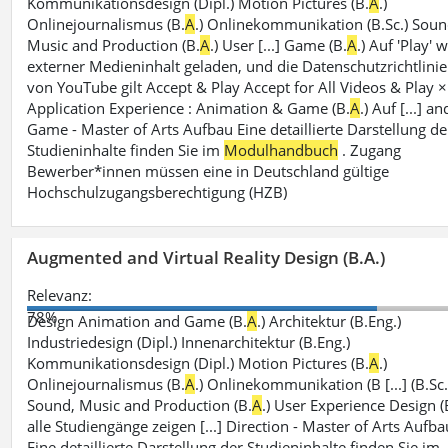
Kommunikationsdesign (Dipl.) Motion Pictures (B.
A
.)
Onlinejournalismus (B.
A
.) Onlinekommunikation (B.Sc.) Soun
Music and Production (B.
A
.) User [...] Game (B.
A
.) Auf 'Play' 
externer Medieninhalt geladen, und die Datenschutzrichtlinie
von YouTube gilt Accept & Play Accept for All Videos & Play ×
Application Experience : Animation & Game (B.
A
.) Auf [...] an
Game - Master of Arts Aufbau Eine detaillierte Darstellung de
Studieninhalte finden Sie im
Modulhandbuch
. Zugang
Bewerber*innen müssen eine in Deutschland gültige
Hochschulzugangsberechtigung (HZB)
Augmented and Virtual Reality Design (B.A.)
Relevanz:
78%
Design Animation and Game (B.
A
.) Architektur (B.Eng.)
Industriedesign (Dipl.) Innenarchitektur (B.Eng.)
Kommunikationsdesign (Dipl.) Motion Pictures (B.
A
.)
Onlinejournalismus (B.
A
.) Onlinekommunikation (B [...] (B.Sc.
Sound, Music and Production (B.
A
.) User Experience Design (
alle Studiengänge zeigen [...] Direction - Master of Arts Aufba
Eine detaillierte Darstellung der Studieninhalte finden Sie im